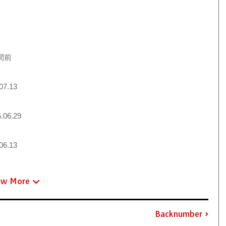
間前
07.13
.06.29
06.13
ew More
Backnumber