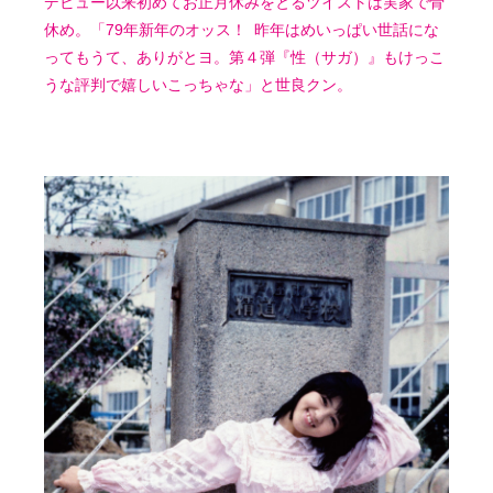
デビュー以来初めてお正月休みをとるツイストは実家で骨
休め。「79年新年のオッス！ 昨年はめいっぱい世話にな
ってもうて、ありがとヨ。第４弾『性（サガ）』もけっこ
うな評判で嬉しいこっちゃな」と世良クン。