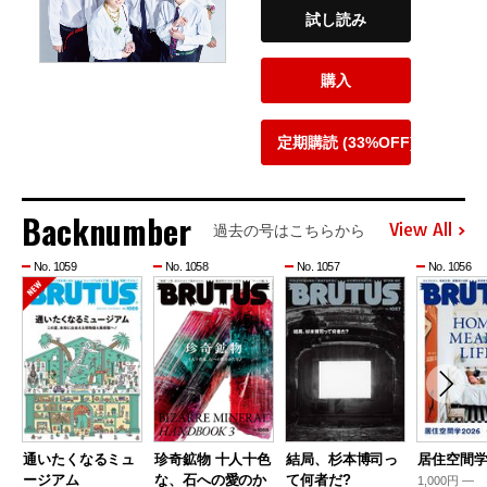
試し読み
購入
定期購読 (33%OFF)
Backnumber
View All
過去の号はこちらから
No. 1059
No. 1058
No. 1057
No. 1056
通いたくなるミュ
珍奇鉱物 十人十色
結局、杉本博司っ
居住空間学2
ージアム
な、石への愛のか
て何者だ?
1,000円 —