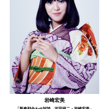
岩崎宏美
「新春顔合わせ対談。沢田研二・岩崎宏美」