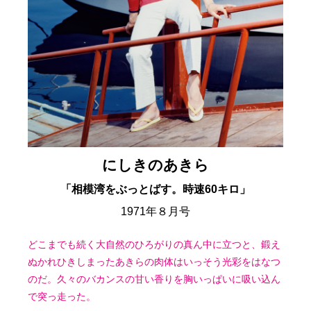
にしきのあきら
「相模湾をぶっとばす。時速60キロ」
1971年８月号
どこまでも続く大自然のひろがりの真ん中に立つと、鍛え
ぬかれひきしまったあきらの肉体はいっそう光彩をはなつ
のだ。久々のバカンスの甘い香りを胸いっぱいに吸い込ん
で突っ走った。