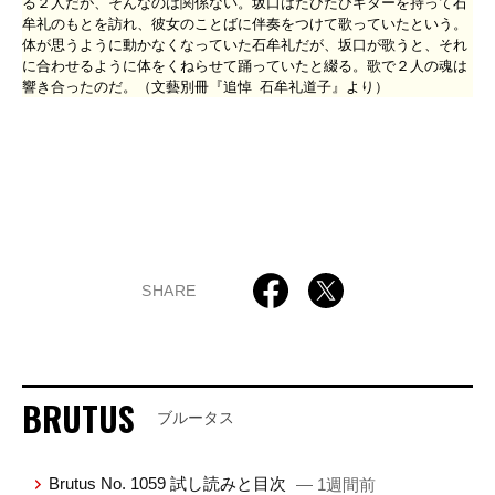
る２人だが、そんなのは関係ない。坂口はたびたびギターを持って石
牟礼のもとを訪れ、彼女のことばに伴奏をつけて歌っていたという。
体が思うように動かなくなっていた石牟礼だが、坂口が歌うと、それ
に合わせるように体をくねらせて踊っていたと綴る。歌で２人の魂は
響き合ったのだ。（文藝別冊『追悼 石牟礼道子』より）
SHARE
BRUTUS
ブルータス
Brutus No. 1059 試し読みと目次
— 1週間前