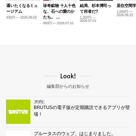
通いたくなるミュ
珍奇鉱物 十人十色
結局、杉本博司っ
居住空間学2
ージアム
な、石への愛のか
て何者だ?
1,000円 —
2026.06.15
たち。 …
930円 — 2026.08.03
1,200円 —
2026.07.01
950円 — 2026.07.15
Look!
編集部からのお知らせ
アプリ
BRUTUSの電子版が定期購読できるアプリが登
場！
ブルータスのウェブ、はじまりました。