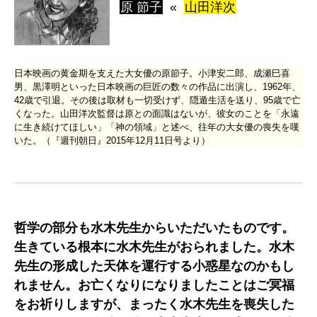
原 節子
«
山田洋次
日本映画の黄金期を支えた大女優の原節子。小津安二郎、成瀬巳喜
男、黒澤明といった日本映画の巨匠の数々の作品に出演し、1962年、
42歳で引退。その後は取材も一切受けず、隠遁生活を送り、95歳で亡
くなった。山田洋次監督は原との面識はないが、彼女のことを「永遠
に生き続けてほしい」「神の領域」と述べ、往年の大女優の喪失を嘆
いた。（『週刊朝日』2015年12月11日号より）
哲学の部分も水木先生からいただいたものです。
生きている根本に水木先生がおられました。水木
先生の形成した天体を運行する小惑星なのかもし
れません。お亡くなりになりましたことはご冥福
をお祈りしますが、まったく水木先生を喪失した