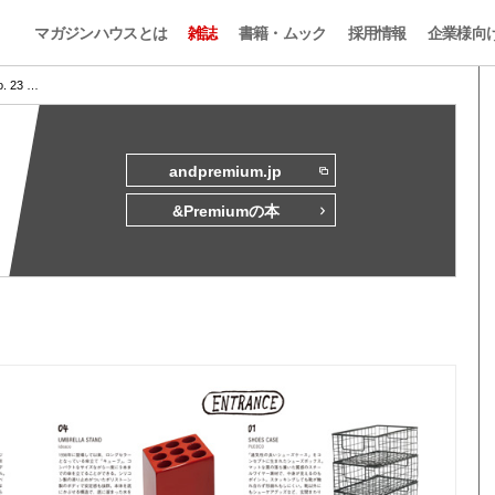
マガジンハウスとは
雑誌
書籍・ムック
採用情報
企業様向
o. 23 …
andpremium.jp
&Premiumの本