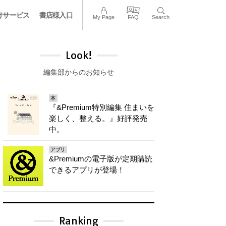
けサービス
書店様入口
My Page
FAQ
Search
Look!
編集部からのお知らせ
本
『&Premium特別編集 住まいを
楽しく、整える。』好評発売
中。
アプリ
&Premiumの電子版が定期購読
できるアプリが登場！
Ranking