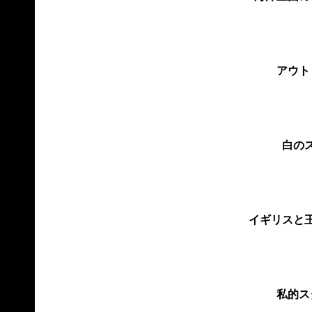
アウト
白の
イギリスと
私的ス