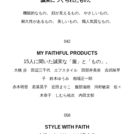
誠実につくられたもの。
機能的なもの。 顔が見えるもの。 やさしいもの。
耐久性があるもの。 美しいもの。 職人気質なもの。
042
MY FAITHFUL PRODUCTS
15人に聞いた誠実な「服」と「もの」。
大橋 歩 田辺三千代 エフスタイル 田部井美奈 吉武味早
子 鈴木ゆうみ 相場正一郎
赤木明登 若菜晃子 近田まりこ 服部滋樹 河村敏栄 佐々
木恭子 しむら祐次 内田文郁
058
STYLE WITH FAITH