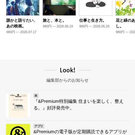
誰かと語りたい、
旅と、本と。
仕事と生き方。
花と緑の
あの映画。
し。
980円 — 2026.06.19
980円 — 2026.05.20
980円 — 2026.07.17
980円 — 202
Look!
編集部からのお知らせ
本
『&Premium特別編集 住まいを楽しく、整え
る。』好評発売中。
アプリ
&Premiumの電子版が定期購読できるアプリが