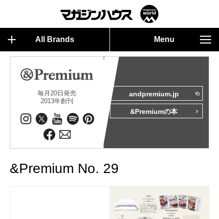
All Brands
Menu
毎月20日発売
andpremium.jp
2013年創刊
&Premiumの本
&Premium No. 29