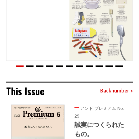
This Issue
Backnumber
アンド プレミアム No.
29
誠実につくられた
もの。