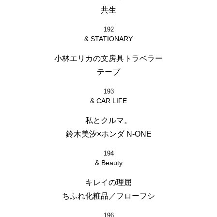
共生
192
& STATIONARY
小林エリカの文房具トラベラー
テープ
193
& CAR LIFE
私とクルマ。
鈴木美汐×ホンダ N-ONE
194
& Beauty
キレイの理屈
ちふれ化粧品／フローフシ
196