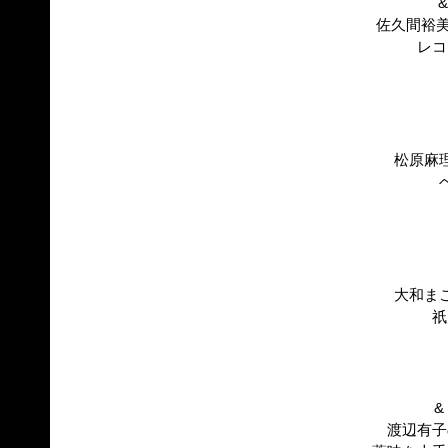
&
佐久間裕美
レコ
松原麻
大和ま
祇
&
渡辺有子