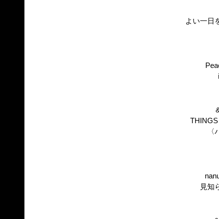
よい一日
Peac
&
THINGS 
〈
nan
見知