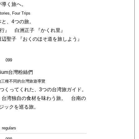
が導く旅へ。
ories, Four Trips
本と、4つの旅。
紀行』 白洲正子 『かくれ里』
田辺聖子 『おくのほそ道を旅しよう』
099
mium台灣粉絲們
的三種不同的台灣旅遊導覽
ちがつくってくれた、3つの台湾旅ガイド。
 台湾独自の食材を味わう旅。 台南の
ジックを巡る旅。
regulars