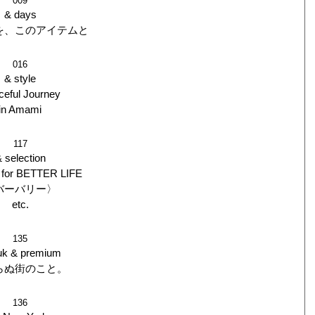
009
& days
を、このアイテムと
016
& style
eful Journey
in Amami
117
 selection
for BETTER LIFE
バーバリー〉
etc.
135
uk & premium
らぬ街のこと。
136