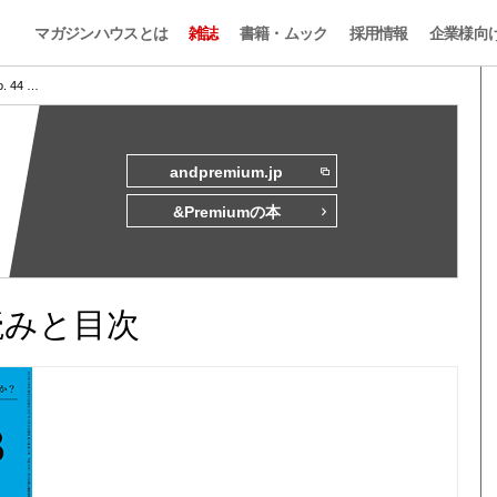
マガジンハウスとは
雑誌
書籍・ムック
採用情報
企業様向
o. 44 …
andpremium.jp
&Premiumの本
試し読みと目次