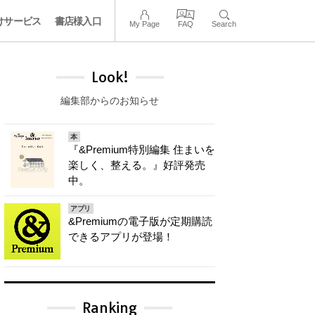
けサービス
書店様入口
My Page
FAQ
Search
Look!
編集部からのお知らせ
本
『&Premium特別編集 住まいを
楽しく、整える。』好評発売
中。
アプリ
&Premiumの電子版が定期購読
できるアプリが登場！
Ranking