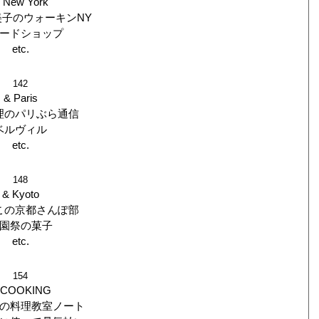
 New York
子のウォーキンNY
ードショップ
etc.
142
& Paris
理のパリぶら通信
ベルヴィル
etc.
148
& Kyoto
この京都さんぽ部
園祭の菓子
etc.
154
 COOKING
の料理教室ノート