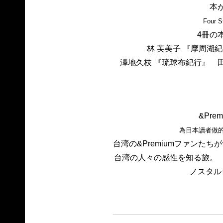
本
Four St
4冊の
林 芙美子 『摩周湖
澤地久枝 『琉球布紀行』 
&Pre
為日本讀者做
台湾の&Premiumファンた
台湾の人々の感性を知る旅。
ノスタル