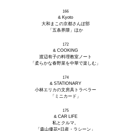
166
& Kyoto
大和まこの京都さんぽ部
「五条界隈」ほか
172
& COOKING
渡辺有子の料理教室ノート
「柔らかな春野菜を中華で楽しむ」
174
& STATIONARY
小林エリカの文房具トラベラー
「ミニカード」
175
& CAR LIFE
私とクルマ。
「森山優花×日産・ラシーン」