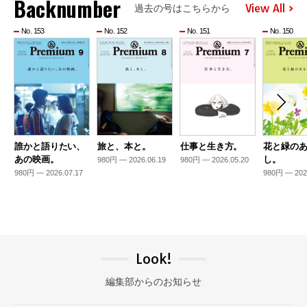
Backnumber
View All
過去の号はこちらから
No. 153
No. 152
No. 151
No. 150
誰かと語りたい、
旅と、本と。
仕事と生き方。
花と緑の
あの映画。
し。
980円 — 2026.06.19
980円 — 2026.05.20
980円 — 2026.07.17
980円 — 202
Look!
編集部からのお知らせ