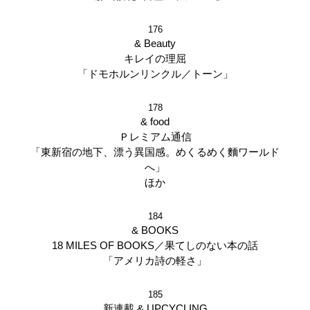
176
& Beauty
キレイの理屈
「ドモホルンリンクル／トーン」
178
& food
Ｐレミアム通信
「東新宿の地下、漂う異国感。めくるめく麵ワールド
へ」
ほか
184
& BOOKS
18 MILES OF BOOKS／果てしのない本の話
「アメリカ詩の軽さ」
185
新連載 & UPCYCLING