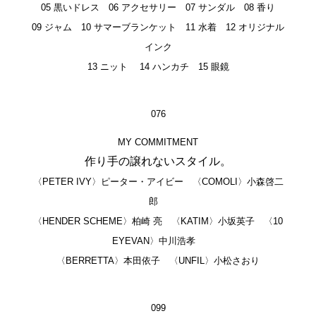
05 黒いドレス 06 アクセサリー 07 サンダル 08 香り
09 ジャム 10 サマーブランケット 11 水着 12 オリジナル
インク
13 ニット 14 ハンカチ 15 眼鏡
076
MY COMMITMENT
作り手の譲れないスタイル。
〈PETER IVY〉ピーター・アイビー 〈COMOLI〉小森啓二
郎
〈HENDER SCHEME〉柏崎 亮 〈KATIM〉小坂英子 〈10
EYEVAN〉中川浩孝
〈BERRETTA〉本田依子 〈UNFIL〉小松さおり
099