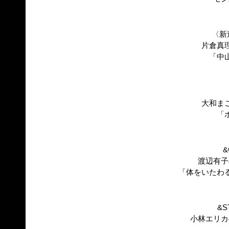
〈新連
片倉真
「中
大和ま
「
&
渡辺有子
「体をいたわ
&S
小林エリカ