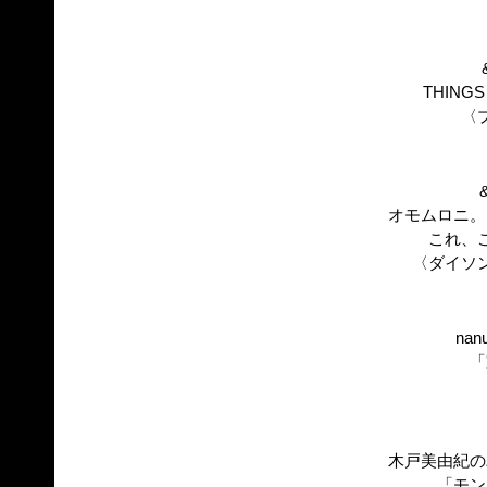
THINGS 
〈
オモムロニ。
これ、
〈ダイソ
nan
「
木戸美由紀の
「モン