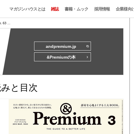
マガジンハウスとは
雑誌
書籍・ムック
採用情報
企業様向
o. 63 …
andpremium.jp
&Premiumの本
試し読みと目次