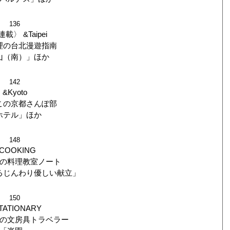
136
載〉 &Taipei
理の台北漫遊指南
山（南）」ほか
142
&Kyoto
この京都さんぽ部
ホテル」ほか
148
COOKING
の料理教室ノート
るじんわり優しい献立」
150
TATIONARY
の文房具トラベラー