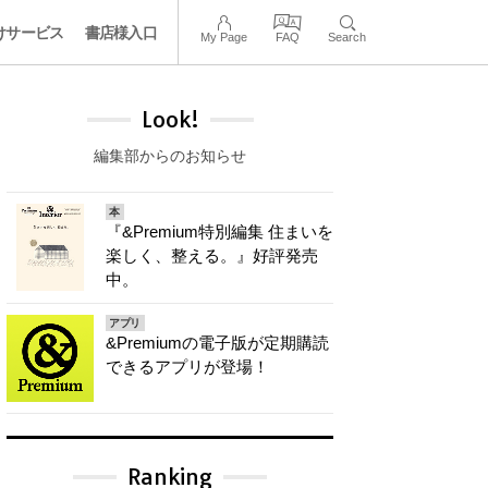
けサービス
書店様入口
My Page
FAQ
Search
Look!
編集部からのお知らせ
本
『&Premium特別編集 住まいを
楽しく、整える。』好評発売
中。
アプリ
&Premiumの電子版が定期購読
できるアプリが登場！
Ranking