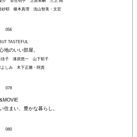
俊介 菅生明子 上原未嗣 三上 純
波砂耶 榎本真理 浅山智美・文宏
056
BUT TASTEFUL
心地のいい部屋。
美佳子 漆原悠一 山下郁子
保よしみ 木下正勝・阿貴
078
&MOVIE
い住まい、豊かな暮らし。
080