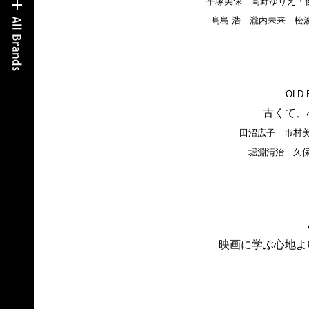
平塚美保 高野ゆりえ・
髙島 浩 瀧内未来 松
OLD 
古くて、
田沼広子 市村
堀淵清治 久
映画に学ぶ心地よ