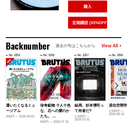
購入
定期購読 (33%OFF)
Backnumber
View All
過去の号はこちらから
No. 1059
No. 1058
No. 1057
No. 1056
通いたくなるミュ
珍奇鉱物 十人十色
結局、杉本博司っ
居住空間学2
ージアム
な、石への愛のか
て何者だ?
1,000円 —
2026.06.15
たち。 …
930円 — 2026.08.03
1,200円 —
2026.07.01
950円 — 2026.07.15