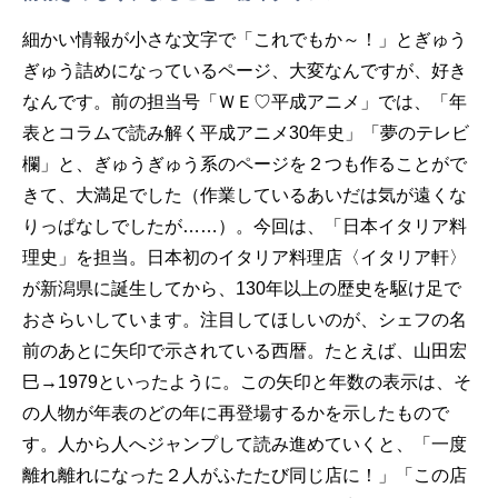
細かい情報が小さな文字で「これでもか～！」とぎゅう
ぎゅう詰めになっているページ、大変なんですが、好き
なんです。前の担当号「ＷＥ♡平成アニメ」では、「年
表とコラムで読み解く平成アニメ30年史」「夢のテレビ
欄」と、ぎゅうぎゅう系のページを２つも作ることがで
きて、大満足でした（作業しているあいだは気が遠くな
りっぱなしでしたが……）。今回は、「日本イタリア料
理史」を担当。日本初のイタリア料理店〈イタリア軒〉
が新潟県に誕生してから、130年以上の歴史を駆け足で
おさらいしています。注目してほしいのが、シェフの名
前のあとに矢印で示されている西暦。たとえば、山田宏
巳→1979といったように。この矢印と年数の表示は、そ
の人物が年表のどの年に再登場するかを示したもので
す。人から人へジャンプして読み進めていくと、「一度
離れ離れになった２人がふたたび同じ店に！」「この店