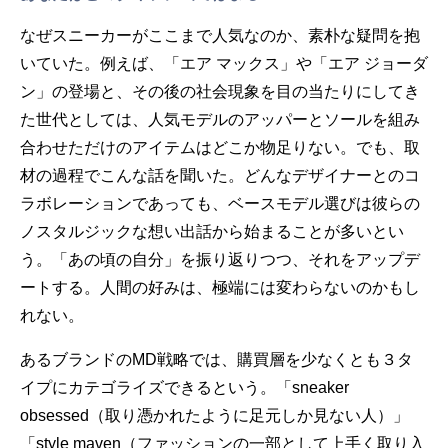
なぜスニーカーがここまで人気なのか、素朴な疑問を抱
いていた。例えば、「エア マックス」や「エア ジョーダ
ン」の登場と、その後の社会現象を目の当たりにしてき
た世代としては、人気モデルのアッパーとソールを組み
合わせただけのアイテムはどこか物足りない。でも、取
材の過程でこんな話を聞いた。どんなデザイナーとのコ
ラボレーションであっても、ベースモデル選びは彼らの
ノスタルジックな想い出話から始まることが多いとい
う。「あの頃の自分」を振り返りつつ、それをアップデ
ートする。人間の好みは、極端には変わらないのかもし
れない。
あるブランドのMD戦略では、購買層を少なくとも３タ
イプにカテゴライズできるという。「sneaker
obsessed（取り憑かれたように足元しか見ない人）」
「style maven（ファッションの一部として上手く取り入