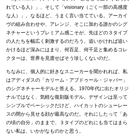
れている人）」、そして「visionary（ごく一部の高感度
な人）」。なるほど、うまく言い当てている。アーカイ
ヴの組み合わせや、アレンジ、そこに加わる誰かのシグ
ネチャーというプレミアム感こそが、先ほどの３タイプ
の人たちを幅広く刺激するのだろう。追いかければ追い
かけるほど深みにはまり、何百足、何千足と集めるコレ
クターは、世界を見渡せばそう珍しくないのだ。
ちなみに、個人的に好きなスニーカーを聞かれれば、私
はアディダスの「カリーム・アブドゥール・ジャバー」
のシグネチャーモデルと答える。1970年代に出たオリジ
ナルではなく、気軽な復刻版モデル。デザインは至って
シンブルでベーシックだけど、ハイカットのシューレー
スの間から見せる顔が最高なのだ。それにしたって「あ
の頃の自分」のままで、３タイプのどれにも当てはまら
ない私は、いかがなものかと思う。