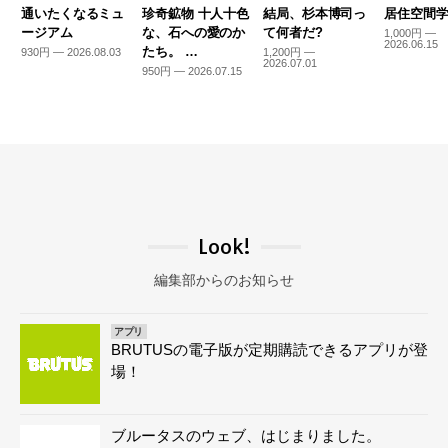
通いたくなるミュ
珍奇鉱物 十人十色
結局、杉本博司っ
居住空間学2
ージアム
な、石への愛のか
て何者だ?
1,000円 —
2026.06.15
たち。 …
930円 — 2026.08.03
1,200円 —
2026.07.01
950円 — 2026.07.15
Look!
編集部からのお知らせ
アプリ
BRUTUSの電子版が定期購読できるアプリが登
場！
ブルータスのウェブ、はじまりました。