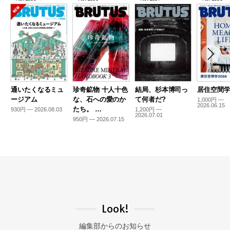
通いたくなるミュ
珍奇鉱物 十人十色
結局、杉本博司っ
居住空間学2
ージアム
な、石への愛のか
て何者だ?
1,000円 —
2026.06.15
たち。 …
930円 — 2026.08.03
1,200円 —
2026.07.01
950円 — 2026.07.15
Look!
編集部からのお知らせ