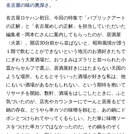
名古屋の味の奥深さ。
名古屋ロケハン初日。今回の特集で「パブリックアート
の正解」と「名古屋めしの正解」を担当していただいた
編集者・岡本仁さんに案内してもらったのが、居酒屋
〈大甚〉。開店30分前から並ばないと、昭和風情が漂う
１階で飲むことができないという地元のお酒好きたちで
にぎわう大衆酒場だ。おつまみはズラリと並べられた小
皿からセルフで選ぶ。居酒屋好きにはたまらない天国の
ような場所。もともとそういった酒場が好きな私は、他
にもいい酒場があるかもしれない、という期待を抱いて
リサーチを開始。数軒、酒場をはしごしたときに、ふと
気づいたのが、店先やカウンターにでーんと居座るどて
鍋の存在。どうやら串カツの味噌を頼むと、あの鍋にド
ボンとつけられてやってくるらしい。ただ単に味噌ソー
スをつけた串カツではなかったのだ。その鍋をのぞく