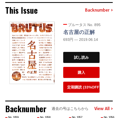
This Issue
Backnumber
ブルータス No. 895
名古屋の正解
693円 — 2019.06.14
試し読み
購入
定期購読 (33%OFF)
Backnumber
View All
過去の号はこちらから
No. 1059
No. 1058
No. 1057
No. 1056