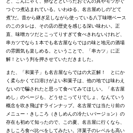
と、こんにゃく、卵などといったおでんの具やモツがぐ
つぐつ煮込まれている。いわゆる、名古屋めしの“どて
煮”だ。昔から継ぎ足しながら使っている八丁味噌ベース
のこのタレは、その店の歴史を感じる深い味わい。正
直、味噌カツだとこってりすぎて食べきれないけれど、
串カツでなら１本でも名古屋ならではの味と地元の酒場
の雰囲気も楽しめる。ということで、「串カツ」に正
解！という判を押させていただきました。
また、「和菓子」も名古屋ならではの大正解！ とにか
く柔らかくて口溶けがよい和菓子は、他の地では味わえ
ないので騙されたと思って食べてみてほしい。「名古屋
めし」のページも、どうせこってりでしょ、なんていう
概念を吹き飛ばすラインナップ。名古屋では当たり前の
メニュー・きしころ（きしめんの冷たいバージョン）の
存在も初めて知ったので、この夏、名古屋に行くなら、
きしころ食べ比べをしてみたい。洋菓子のレベルも高い