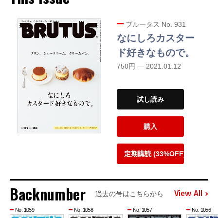
ブルータス No. 931
なにしろカスター
ド好きなもので。
750円 — 2021.01.12
試し読み
購入
定期購読 (33%OFF)
Backnumber
View All
過去の号はこちらから
No. 1059
No. 1058
No. 1057
No. 1056