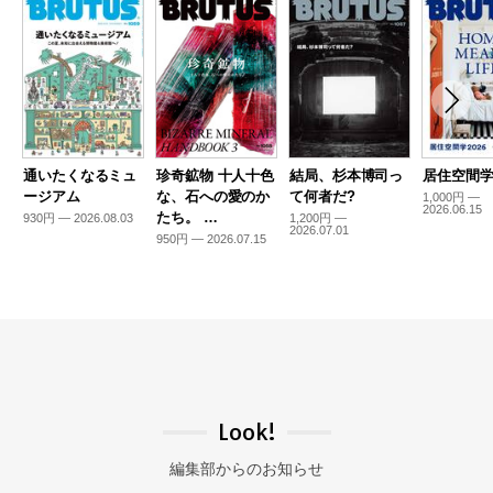
通いたくなるミュ
珍奇鉱物 十人十色
結局、杉本博司っ
居住空間学2
ージアム
な、石への愛のか
て何者だ?
1,000円 —
2026.06.15
たち。 …
930円 — 2026.08.03
1,200円 —
2026.07.01
950円 — 2026.07.15
Look!
編集部からのお知らせ