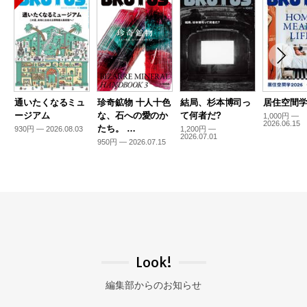
通いたくなるミュ
珍奇鉱物 十人十色
結局、杉本博司っ
居住空間学2
ージアム
な、石への愛のか
て何者だ?
1,000円 —
2026.06.15
たち。 …
930円 — 2026.08.03
1,200円 —
2026.07.01
950円 — 2026.07.15
Look!
編集部からのお知らせ