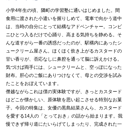
小学4年生の頃、隣町の学習塾に通いはじめました。間
食用に渡された小遣いを握りしめて、電車で向かう道中
は、当時の自分にとって結構なアドベンチャー。コンビ
ニひとつ入るだけで心踊り、高まる気持ちを静める。そ
んな道すがら一番の誘惑だったのが、駅構内にあったシ
ュークリーム屋さん。ほくほく炊き上がるカスタードの
甘い香りが、否応なしに鼻腔を通って脳に訴えかける。
気づけば両手には、シュークリームと、空っぽになった
財布。肝心のご飯にありつけなくて、母との交渉を試み
たことをおぼえています。
僭越ながらこれは僕の実体験ですが、きっとカスタード
はどこか懐かしい、原体験を思い起こさせる特別なお菓
子。今回の特集は、女優の黒島結菜さんら、カスタード
を愛する14人の「とっておき」の話から始まります。我
慢できず帰り道にたいらげてしまったり、完成された一