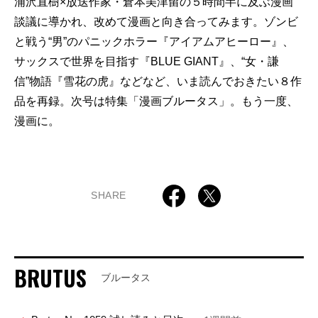
浦沢直樹×放送作家・倉本美津留の５時間半に及ぶ漫画
談議に導かれ、改めて漫画と向き合ってみます。ゾンビ
と戦う“男”のパニックホラー『アイアムアヒーロー』、
サックスで世界を目指す『BLUE GIANT』、“女・謙
信”物語『雪花の虎』などなど、いま読んでおきたい８作
品を再録。次号は特集「漫画ブルータス」。もう一度、
漫画に。
SHARE
BRUTUS
ブルータス