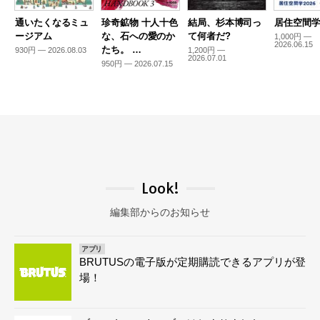
通いたくなるミュ
珍奇鉱物 十人十色
結局、杉本博司っ
居住空間学2
ージアム
な、石への愛のか
て何者だ?
1,000円 —
2026.06.15
たち。 …
930円 — 2026.08.03
1,200円 —
2026.07.01
950円 — 2026.07.15
Look!
編集部からのお知らせ
アプリ
BRUTUSの電子版が定期購読できるアプリが登
場！