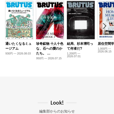
通いたくなるミュ
珍奇鉱物 十人十色
結局、杉本博司っ
居住空間学2
ージアム
な、石への愛のか
て何者だ?
1,000円 —
2026.06.15
たち。 …
930円 — 2026.08.03
1,200円 —
2026.07.01
950円 — 2026.07.15
Look!
編集部からのお知らせ