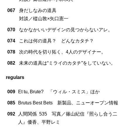
067
身だしなみの道具
対談／樅山敦×矢口憲一
070
なかなかいいデザインの見つからないアレ。
074
これは何の道具？ どんなカタチ？
078
次の時代を切り拓く、4人のデザイナー。
082
未来の道具は“ミライのカタチ”をしていない。
regulars
009
Et tu, Brute? 「ウィル・スミス」ほか
085
Brutus Best Bets 新製品、ニューオープン情報
092
人間関係 535 写真／篠山紀信『照らし合う二
人』優香、平野レミ