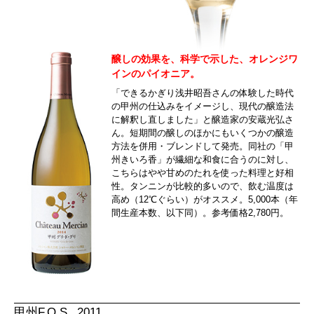
醸しの効果を、科学で示した、オレンジワ
インのパイオニア。
「できるかぎり浅井昭吾さんの体験した時代
の甲州の仕込みをイメージし、現代の醸造法
に解釈し直しました」と醸造家の安蔵光弘さ
ん。短期間の醸しのほかにもいくつかの醸造
方法を併用・ブレンドして発売。同社の「甲
州きいろ香」が繊細な和食に合うのに対し、
こちらはやや甘めのたれを使った料理と好相
性。タンニンが比較的多いので、飲む温度は
高め（12℃ぐらい）がオススメ。5,000本（年
間生産本数、以下同）。参考価格2,780円。
甲州F.O.S. 2011