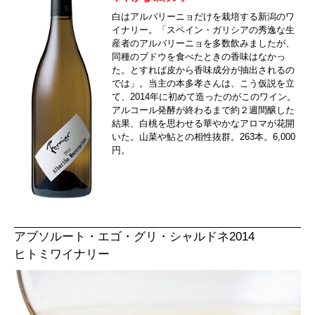
白はアルバリーニョだけを栽培する新潟のワ
イナリー。「スペイン・ガリシアの秀逸な生
産者のアルバリーニョを多数飲みましたが、
同種のブドウを食べたときの香味はなかっ
た。とすれば皮から香味成分が抽出されるの
では」。当主の本多孝さんは、こう仮説を立
て、2014年に初めて造ったのがこのワイン。
アルコール発酵が終わるまで約２週間醸した
結果、白桃を思わせる華やかなアロマが花開
いた。山菜や鮎との相性抜群。263本。6,000
円。
アブソルート・エゴ・グリ・シャルドネ2014
ヒトミワイナリー