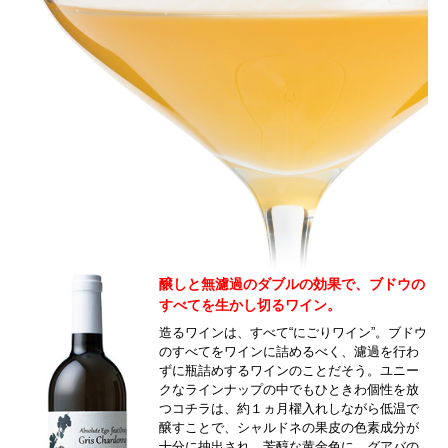
醸しと無濾過のダブルの効果で、ブドウの
すべてを生かし切るワイン。
造るワインは、すべて“にごりワイン”。ブドウ
のすべてをワインに詰めるべく、濾過を行わ
ずに瓶詰めするワインのことだそう。ユニー
クなラインナップの中でもひときわ個性を放
つコチラは、約１ヵ月櫂入れしながら低温で
醸すことで、シャルドネの果皮の色素成分が
十分に抽出され、芳醇な黄金色に。グアバの