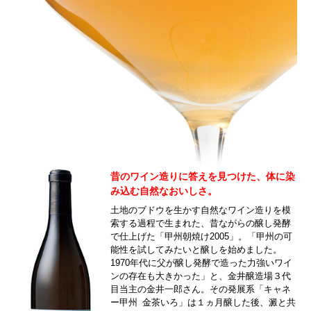
昔のワイン造りに答えを見つけた、体に染
み込む自然なおいしさ。
土地のブドウを生かす自然なワイン造りを模
索する過程で生まれた、昔ながらの醸し発酵
で仕上げた「甲州朝焼け2005」。「甲州の可
能性を試してみたいと醸しを始めました。
1970年代に父が醸し発酵で造った力強いワイ
ンの存在も大きかった」と、金井醸造場３代
目当主の金井一郎さん。その発展系「キャネ
ー甲州 金茶いろ」は１ヵ月醸した後、澱と共