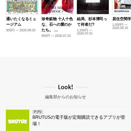
通いたくなるミュ
珍奇鉱物 十人十色
結局、杉本博司っ
居住空間学2
ージアム
な、石への愛のか
て何者だ?
1,000円 —
2026.06.15
たち。 …
930円 — 2026.08.03
1,200円 —
2026.07.01
950円 — 2026.07.15
Look!
編集部からのお知らせ
アプリ
BRUTUSの電子版が定期購読できるアプリが登
場！