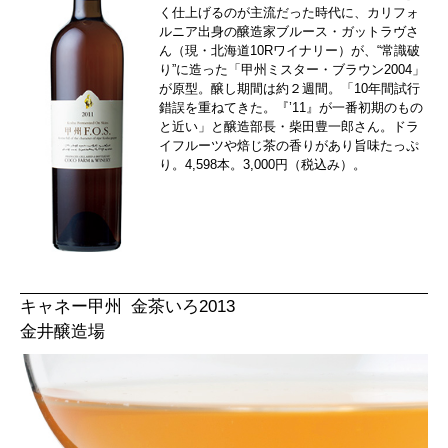
く仕上げるのが主流だった時代に、カリフォ
ルニア出身の醸造家ブルース・ガットラヴさ
ん（現・北海道10Rワイナリー）が、“常識破
り”に造った「甲州ミスター・ブラウン2004」
が原型。醸し期間は約２週間。「10年間試行
錯誤を重ねてきた。『’11』が一番初期のもの
と近い」と醸造部長・柴田豊一郎さん。ドラ
イフルーツや焙じ茶の香りがあり旨味たっぷ
り。4,598本。3,000円（税込み）。
キャネー甲州 金茶いろ2013
金井醸造場