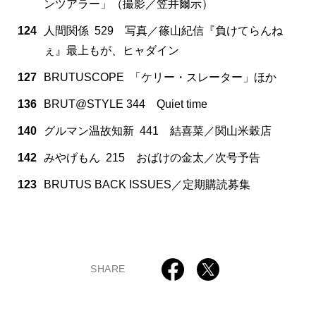
ンツアラー」（撮影／笠井爾示）
124
人間関係 529 写真／篠山紀信『負けてらんね
ぇ』最上もが、ヒャダイン
127
BRUTUSCOPE 「ケリー・スレーター」ほか
136
BRUT@STYLE 344 Quiet time
140
グルマン温故知新 441 結喜菜／関山米穀店
142
みやげもん 215 おばけの金太／次号予告
123
BRUTUS BACK ISSUES／定期購読募集
SHARE