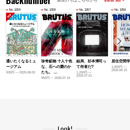
Backnumber
過去の号はこちらから
No. 1059
No. 1058
No. 1057
No. 1056
通いたくなるミュ
珍奇鉱物 十人十色
結局、杉本博司っ
居住空間学2
ージアム
な、石への愛のか
て何者だ?
1,000円 —
2026.06.15
たち。 …
930円 — 2026.08.03
1,200円 —
2026.07.01
950円 — 2026.07.15
Look!