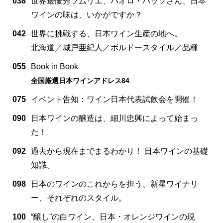
038
世界最優秀ソムリエ、パオロ・バッソさん、日本
ワインの味は、いかがですか？
042
世界に挑戦する、日本ワイン生産の地へ。
北海道／城戸亜紀人／ボルドースタイル／品種
055
Book in Book
全国厳選日本ワインアドレス84
075
イベント告知：ワイン日本代表試飲会を開催！
090
日本ワインの醸造は、細川忠興によって始まっ
た！
092
過去から現在までまるわかり！ 日本ワインの基礎
知識。
098
日本のワインのこれからを担う、新星ワイナリ
ー、それぞれのスタイル。
100
“醸し”の白ワイン、日本・オレンジワインの現