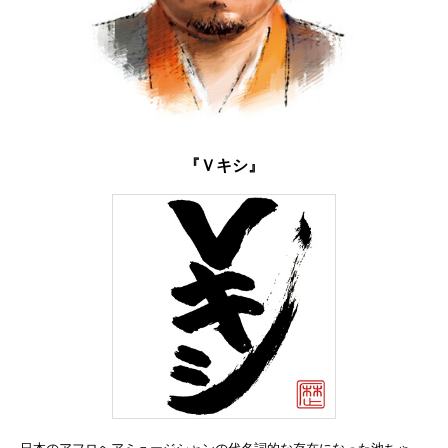
『Ｖキシ』