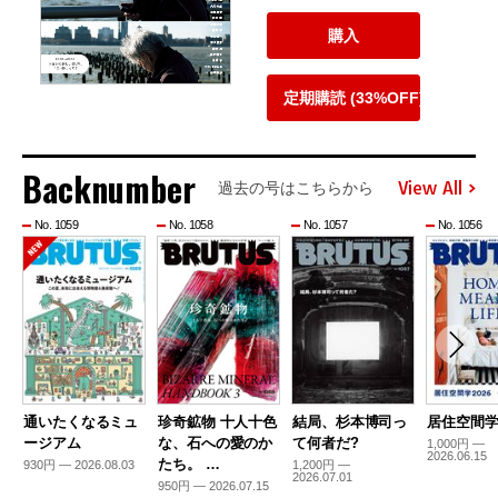
購入
定期購読 (33%OFF)
Backnumber
View All
過去の号はこちらから
No. 1059
No. 1058
No. 1057
No. 1056
通いたくなるミュ
珍奇鉱物 十人十色
結局、杉本博司っ
居住空間学2
ージアム
な、石への愛のか
て何者だ?
1,000円 —
2026.06.15
たち。 …
930円 — 2026.08.03
1,200円 —
2026.07.01
950円 — 2026.07.15