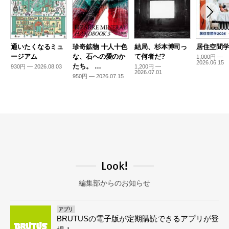
通いたくなるミュ
珍奇鉱物 十人十色
結局、杉本博司っ
居住空間学2
ージアム
な、石への愛のか
て何者だ?
1,000円 —
2026.06.15
たち。 …
930円 — 2026.08.03
1,200円 —
2026.07.01
950円 — 2026.07.15
Look!
編集部からのお知らせ
アプリ
BRUTUSの電子版が定期購読できるアプリが登