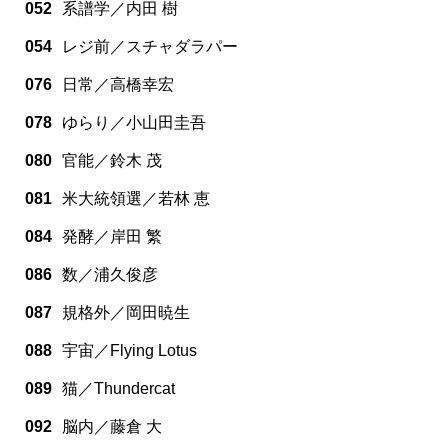
052
系譜学／内田 樹
054
レジ前／スチャダラパー
076
日常／高橋幸宏
078
ゆらり／小山田圭吾
080
官能／鈴木 茂
081
米大統領選／若林 恵
084
発酵／岸田 繁
086
数／浦久俊彦
087
規格外／岡田暁生
088
宇宙／Flying Lotus
089
猫／Thundercat
092
脳内／藤倉 大