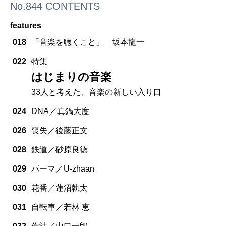
No.844 CONTENTS
features
018
「音楽を聴くこと」 坂本龍一
022
特集
はじまりの音楽
33人と考えた、音楽の新しい入り口
024
DNA／真鍋大度
026
喪失／後藤正文
028
鉄道／砂原良徳
029
パーマ／U-zhaan
030
花番／蓮沼執太
031
自転車／若林 恵