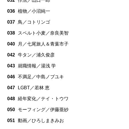
032
作法／山口一郎
036
植物／小沼純一
037
鳥／コトリンゴ
038
スペルト小麦／奈良美智
040
月／七尾旅人＆青葉市子
042
牛タン／浦久俊彦
043
就職情報／湯浅 学
046
不満足／中島ノブユキ
047
LGBT／若林 恵
048
経年変化／テイ・トウワ
050
モーフィング／伊藤亜紗
051
動画／ひろしまきみお