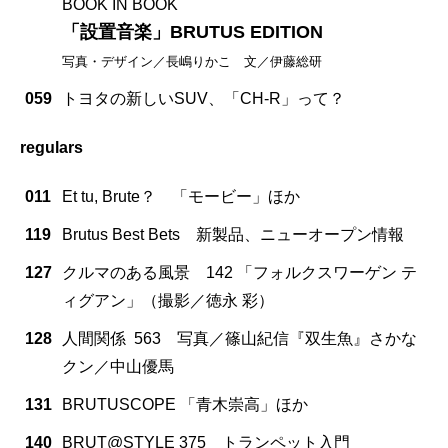
BOOK IN BOOK
「設置音楽」BRUTUS EDITION
写真・デザイン／長嶋りかこ 文／伊藤総研
059
トヨタの新しいSUV、「CH-R」って？
regulars
011
Et tu, Brute？ 「モービー」ほか
119
Brutus Best Bets 新製品、ニューオープン情報
127
クルマのある風景 142 「フォルクスワーゲン テ
ィグアン」（撮影／徳永 彩）
128
人間関係 563 写真／篠山紀信『双生魚』さかな
クン／中山優馬
131
BRUTUSCOPE 「青木崇高」ほか
140
BRUT@STYLE 375 トランペット入門