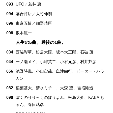
093
UFO／若林 恵
094
落合商店／大竹伸朗
096
東京五輪／細野晴臣
098
坂本龍一
人生の5曲、最後の1曲。
034
西脇彩華、松居大悟、坂本大三郎、石破 茂
044
一ノ瀬メイ、小峠英二、小谷元彦、村井邦彦
056
池野詩織、小山宙哉、島津由行、ピーター・バラ
カン
082
稲葉基大、清水ミチコ、大森 望、吉増剛造
090
ぼくのりりっくのぼうよみ、松島大介、KABA.ち
ゃん、春日武彦