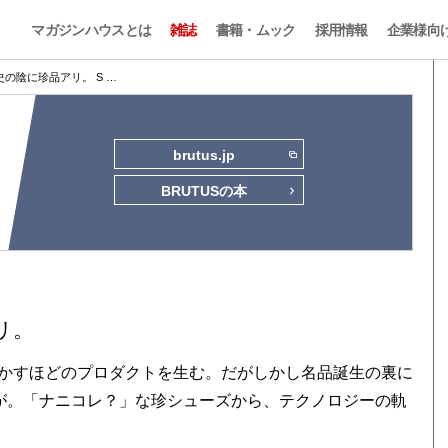
マガジンハウスとは
雑誌
書籍・ムック
採用情報
企業様向
の陰に珍品アリ。 S …
brutus.jp
BRUTUSの本
リ。
かすほどのプロダクトを生む。だがしかし名品誕生の裏に
々が。「ナニコレ？」な珍シューズから、テクノロジーの軌