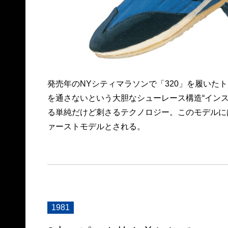
発売年のNYシティマラソンで「320」を履いた
を通さないという大胆なシューレース構造“イン
る単純だけど刺さるテクノロジー。このモデルには“
ァーストモデルとされる。
1981