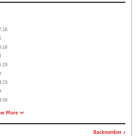
7.16
6
6.18
8
5.19
9
4.19
9
3.18
ew More
Backnumber