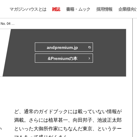
マガジンハウスとは
雑誌
書籍・ムック
採用情報
企業様向
s No. 04 …
andpremium.jp
&Premiumの本
い
ー