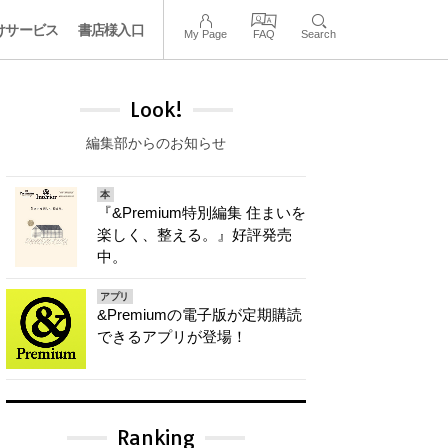
けサービス
書店様入口
My Page
FAQ
Search
Look!
編集部からのお知らせ
本
『&Premium特別編集 住まいを
楽しく、整える。』好評発売
中。
アプリ
&Premiumの電子版が定期購読
できるアプリが登場！
Ranking