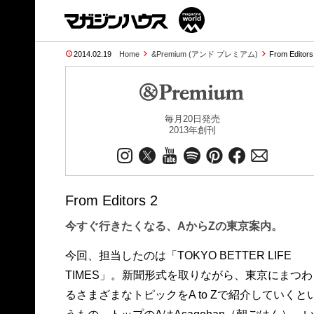
2014.02.19
Home
&Premium (アンド プレミアム)
From Editor
毎月20日発売
2013年創刊
From Editors 2
今すぐ行きたくなる、AからZの東京案内。
今回、担当したのは「TOKYO BETTER LIFE
ど、通常のガイドブックには載っていない情報が
TIMES」。新聞形式を取りながら、東京にまつわ
満載。さらには植草甚一、向田邦子、池波正太郎
るさまざまなトピックをA to Zで紹介していくと
といった大御所作家にちなんだ東京、というテ