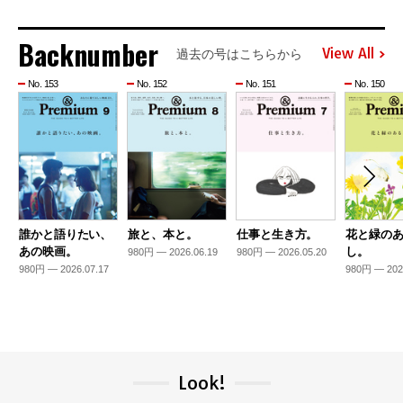
Backnumber
View All
過去の号はこちらから
No. 153
No. 152
No. 151
No. 150
誰かと語りたい、
旅と、本と。
仕事と生き方。
花と緑の
あの映画。
し。
980円 — 2026.06.19
980円 — 2026.05.20
980円 — 2026.07.17
980円 — 202
Look!