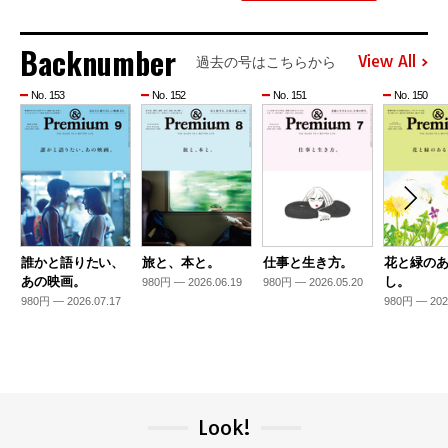
Backnumber
View All
過去の号はこちらから
No. 153
No. 152
No. 151
No. 150
誰かと語りたい、
旅と、本と。
仕事と生き方。
花と緑の
あの映画。
し。
980円 — 2026.06.19
980円 — 2026.05.20
980円 — 2026.07.17
980円 — 202
Look!