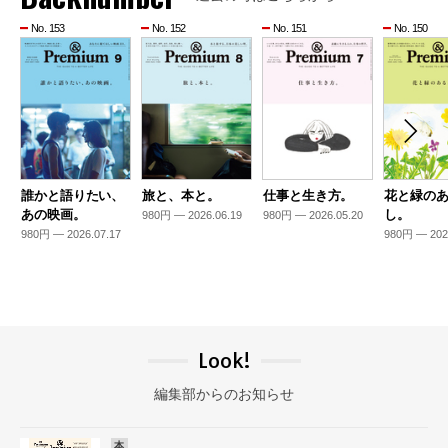
No. 153
No. 152
No. 151
No. 150
誰かと語りたい、
旅と、本と。
仕事と生き方。
花と緑の
あの映画。
し。
980円 — 2026.06.19
980円 — 2026.05.20
980円 — 2026.07.17
980円 — 202
Look!
編集部からのお知らせ
本