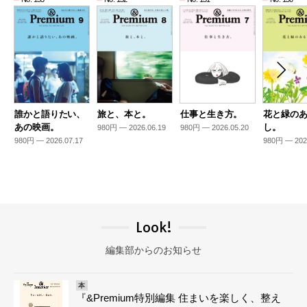
誰かと語りたい、
旅と、本と。
仕事と生き方。
花と緑の
あの映画。
し。
980円 — 2026.06.19
980円 — 2026.05.20
980円 — 2026.07.17
980円 — 202
Look!
編集部からのお知らせ
本
『&Premium特別編集 住まいを楽しく、整え