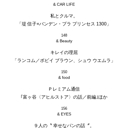
& CAR LIFE
私とクルマ。
「堤 信子×バンデン・プラ プリンセス 1300」
148
& Beauty
キレイの理屈
「ランコム／ボビイ ブラウン、シュウ ウエムラ」
150
& food
Ｐレミアム通信
｢富ヶ谷〈アヒルストア〉の話／前編｣ほか
156
& EYES
９人の〝 幸せなパンの話〞。