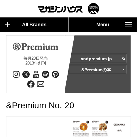
All Brands
Menu
毎月20日発売
andpremium.jp
2013年創刊
&Premiumの本
&Premium No. 20