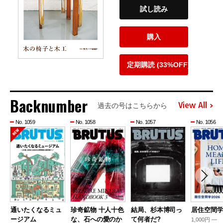
試し読み
購入
定期購読 (33%OFF)
Backnumber
View All
過去の号はこちらから
No. 1059
No. 1058
No. 1057
No. 1056
通いたくなるミュ
珍奇鉱物 十人十色
結局、杉本博司っ
居住空間学2
ージアム
な、石への愛のか
て何者だ?
1,000円 —