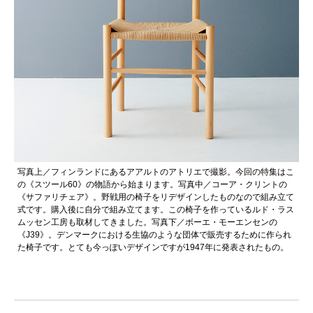
写真上／フィンランドにあるアアルトのアトリエで撮影。今回の特集はこ
の《スツール60》の物語から始まります。写真中／コーア・クリントの
《サファリチェア》。野戦用の椅子をリデザインしたものなので組み立て
式です。購入後に自分で組み立てます。この椅子を作っているルド・ラス
ムッセン工房も取材してきました。写真下／ボーエ・モーエンセンの
《J39》。デンマークにおける生協のような団体で販売するために作られ
た椅子です。とても今っぽいデザインですが1947年に発表されたもの。