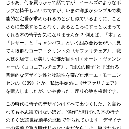
じゃあ、何を買うかって話ですが、イームズのようなポ
ップな椅子もいいのですが、いまの洋服がシンプルで機
能的な定番が求められるのと少し似ているように、こと
さらに主張することなく、あるところにすっと収まって
くれる木の椅子が気になりませんか？ 例えば、「木」と
「レザー」と「キャンバス」という組み合わせがいま見
ても抜群なコーア・クリントの《サファリチェア》、職
人技を駆使した美しい細部が目を引くオーレ・ヴァンシ
ャーの《コロニアルチェア》、”国民の椅子”と呼ばれる
普遍的なデザイン性と物語性を帯びたボーエ・モーエン
センの《J39》とか。私は手始めに《サファリチェア》
を購入しましたが、いや参った、座り心地も格別です。
この時代に椅子のデザインはすべて出つくした、と言わ
れても不思議ではないほど、”傑作”と呼ばれる木の椅子
の多くは20世紀前半の北欧で作られています。デザイナ
ーの名前で買う時代じゃない今だからこそ、巨匠たちが