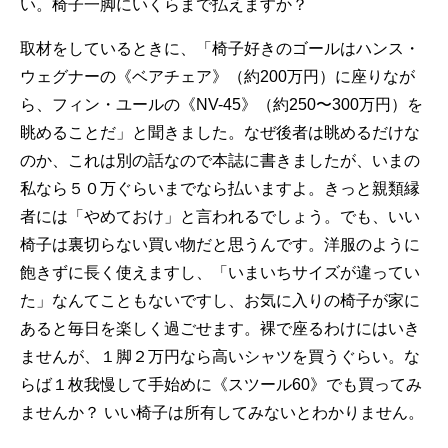
い。椅子一脚にいくらまで払えますか？
取材をしているときに、「椅子好きのゴールはハンス・
ウェグナーの《ベアチェア》（約200万円）に座りなが
ら、フィン・ユールの《NV-45》（約250〜300万円）を
眺めることだ」と聞きました。なぜ後者は眺めるだけな
のか、これは別の話なので本誌に書きましたが、いまの
私なら５０万ぐらいまでなら払いますよ。きっと親類縁
者には「やめておけ」と言われるでしょう。でも、いい
椅子は裏切らない買い物だと思うんです。洋服のように
飽きずに長く使えますし、「いまいちサイズが違ってい
た」なんてこともないですし、お気に入りの椅子が家に
あると毎日を楽しく過ごせます。裸で座るわけにはいき
ませんが、１脚２万円なら高いシャツを買うぐらい。な
らば１枚我慢して手始めに《スツール60》でも買ってみ
ませんか？ いい椅子は所有してみないとわかりません。