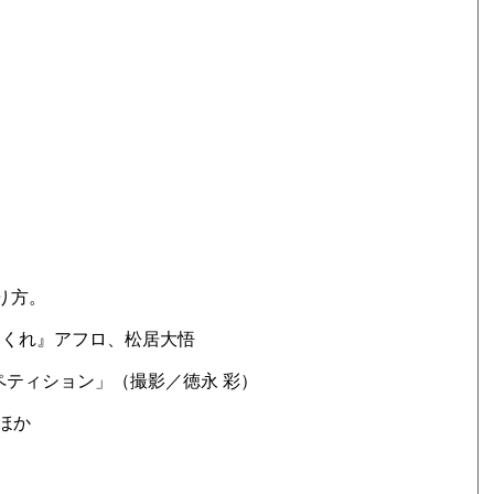
作り方。
てくれ』アフロ、松居大悟
ンペティション」（撮影／徳永 彩）
」ほか