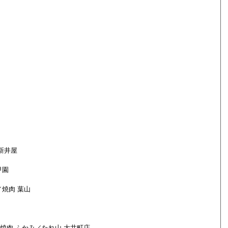
新井屋
甲園
焼肉 葉山
焼肉 ふかみ／たれ山 大井町店