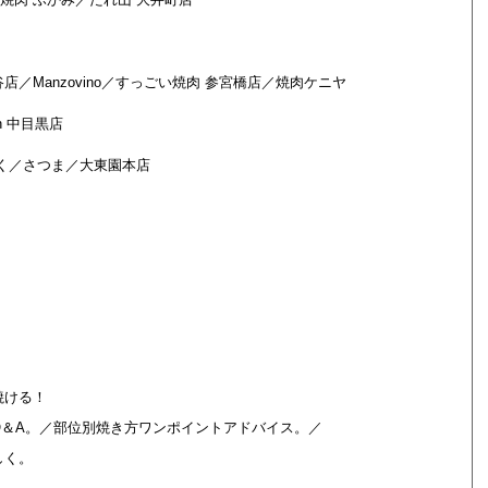
／Manzovino／すっごい焼肉 参宮橋店／焼肉ケニヤ
h 中目黒店
にく／さつま／大東園本店
。
焼ける！
＆A。／部位別焼き方ワンポイントアドバイス。／
しく。