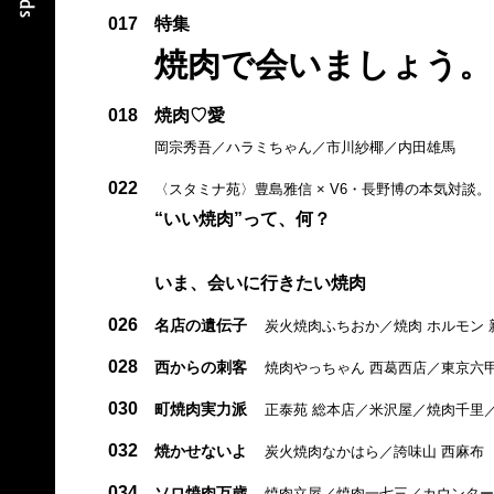
017
特集
焼肉で会いましょう。
018
焼肉♡愛
岡宗秀吾／ハラミちゃん／市川紗椰／内田雄馬
022
〈スタミナ苑〉豊島雅信 × V6・長野博の本気対談。
“いい焼肉”って、何？
いま、会いに行きたい焼肉
026
名店の遺伝子
炭火焼肉ふちおか／焼肉 ホルモン 
028
西からの刺客
焼肉やっちゃん 西葛西店／東京六
030
町焼肉実力派
正泰苑 総本店／米沢屋／焼肉千里／
032
焼かせないよ
炭火焼肉なかはら／誇味山 西麻布
034
ソロ焼肉万歳
焼肉立屋／焼肉一七三／カウンター