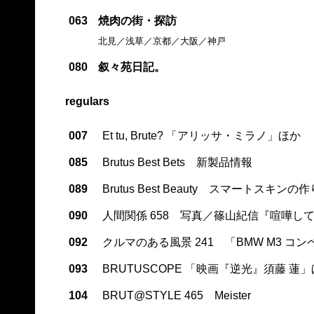
063
焼肉の街・探訪
北見／浅草／京都／大阪／神戸
080
叙々苑日記。
regulars
007
Et tu, Brute? 「アリッサ・ミラノ」ほか
085
Brutus Best Bets 新製品情報
089
Brutus Best Beauty スマートスキンの
090
人間関係 658 写真／篠山紀信『喧嘩し
092
クルマのある風景 241 「BMW M3 コ
093
BRUTUSCOPE 「映画『逆光』須藤 蓮
104
BRUT@STYLE 465 Meister