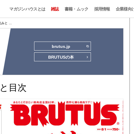
マガジンハウスとは
雑誌
書籍・ムック
採用情報
企業様向
試し読みと …
brutus.jp
BRUTUSの本
読みと目次