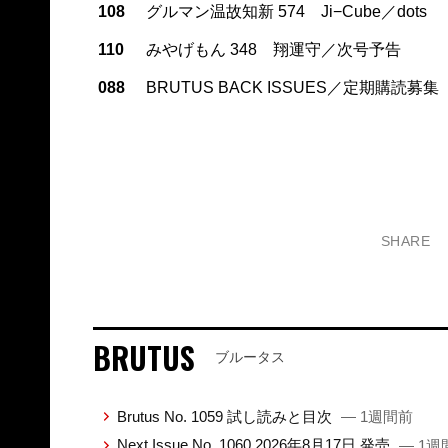
108
グルマン温故知新 574 Ji−Cube／dots
110
みやげもん 348 翔運守／次号予告
088
BRUTUS BACK ISSUES／定期購読募集
SHARE
BRUTUS
ブルータス
Brutus No. 1059 試し読みと目次
— 1週間前
Next Issue No. 1060 2026年8月17日 発売
— 1週