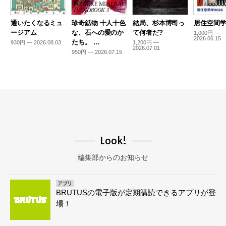
通いたくなるミュ
珍奇鉱物 十人十色
結局、杉本博司っ
居住空間学2
ージアム
な、石への愛のか
て何者だ?
1,000円 —
2026.06.15
たち。 …
930円 — 2026.08.03
1,200円 —
2026.07.01
950円 — 2026.07.15
Look!
編集部からのお知らせ
アプリ
BRUTUSの電子版が定期購読できるアプリが登
場！