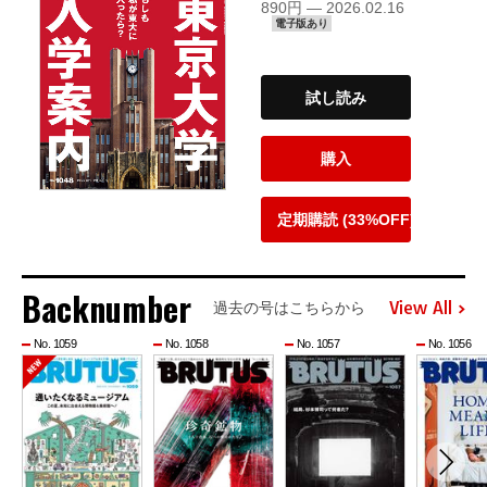
890円 — 2026.02.16
電子版あり
試し読み
購入
定期購読 (33%OFF)
Backnumber
View All
過去の号はこちらから
No. 1059
No. 1058
No. 1057
No. 1056