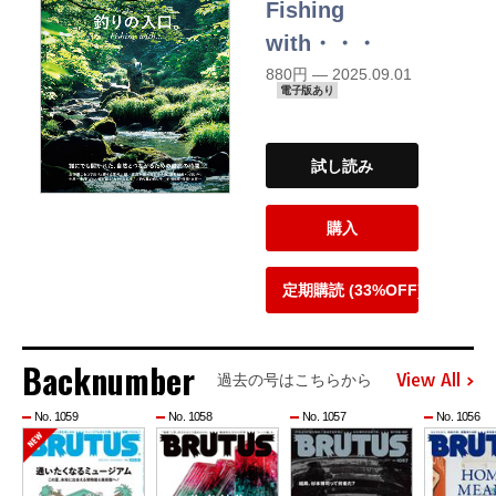
Fishing
with・・・
880円 — 2025.09.01
電子版あり
試し読み
購入
定期購読 (33%OFF)
Backnumber
View All
過去の号はこちらから
No. 1059
No. 1058
No. 1057
No. 1056