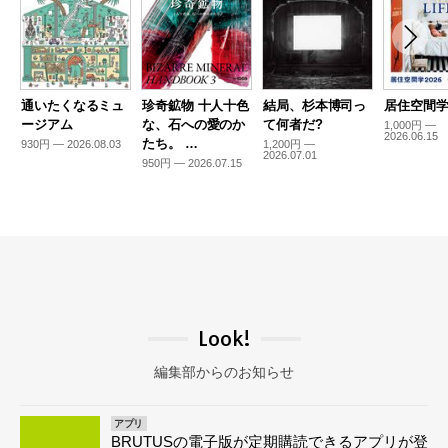
通いたくなるミュ
珍奇鉱物 十人十色
結局、杉本博司っ
居住空間学2
ージアム
な、石への愛のか
て何者だ?
1,000円 —
2026.06.15
たち。 …
930円 — 2026.08.03
1,200円 —
2026.07.01
950円 — 2026.07.15
Look!
編集部からのお知らせ
アプリ
BRUTUSの電子版が定期購読できるアプリが登