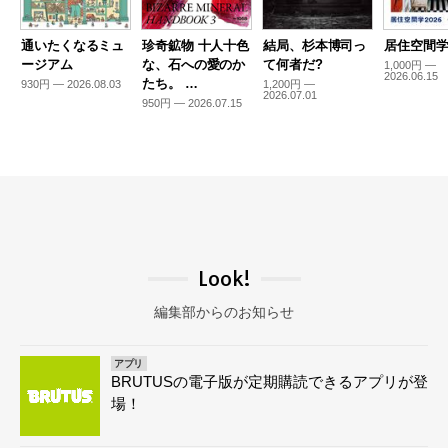
通いたくなるミュ
珍奇鉱物 十人十色
結局、杉本博司っ
居住空間学2
ージアム
な、石への愛のか
て何者だ?
1,000円 —
2026.06.15
たち。 …
930円 — 2026.08.03
1,200円 —
2026.07.01
950円 — 2026.07.15
Look!
編集部からのお知らせ
アプリ
BRUTUSの電子版が定期購読できるアプリが登
場！