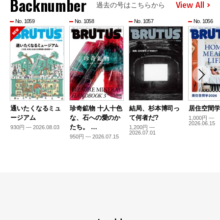
Backnumber
View All
過去の号はこちらから
No. 1059
No. 1058
No. 1057
No. 1056
通いたくなるミュ
珍奇鉱物 十人十色
結局、杉本博司っ
居住空間学2
ージアム
な、石への愛のか
て何者だ?
1,000円 —
2026.06.15
たち。 …
930円 — 2026.08.03
1,200円 —
2026.07.01
950円 — 2026.07.15