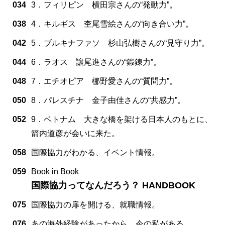
034
3．フィリピン 横田宗さんの“発動力”。
038
4．キルギス 杢尾雪絵さんの“向き合い力”。
042
5．ブルキナファソ 杉山弘樹さんの“見守り力”。
044
6．ラオス 譲尾進さんの“鍛錬力”。
048
7．エチオピア 梛野愛さんの“質問力”。
050
8．パレスチナ 金子由佳さんの“共感力”。
052
9．ベトナム 大きな橋を架ける日本人のもとに、
箭内道彦が会いに来た。
058
国際協力がわかる、イベント情報。
059
Book in Book
国際協力ってなんだろう？ HANDBOOK
075
国際協力の扉を開ける、就職情報。
076
あの海外経験があったから、今の私がある。