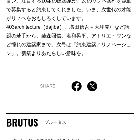
ョン。注目する10組の建築家が、次のリノベ案件を誌面
で募集すると約束してくれました。いま、次世代の才能
がリノベをおもしろくしています。
403architecture［dajiba］、増田信吾＋大坪克亘など話
題の若手から、藤森照信、名和晃平、アトリエ・ワンな
ど憧れの建築家まで。次号は「約束建築／リノベーショ
ン」。新築よりあたらしい意味を。
SHARE
BRUTUS
ブルータス