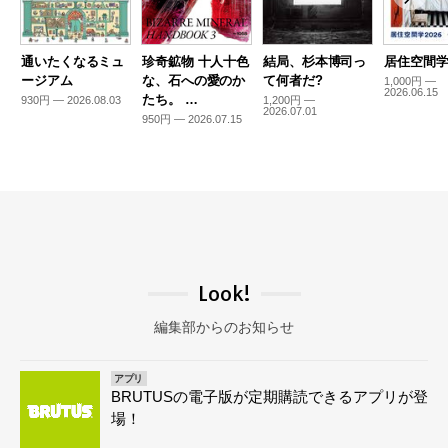
通いたくなるミュ
珍奇鉱物 十人十色
結局、杉本博司っ
居住空間学2
ージアム
な、石への愛のか
て何者だ?
1,000円 —
2026.06.15
たち。 …
930円 — 2026.08.03
1,200円 —
2026.07.01
950円 — 2026.07.15
Look!
編集部からのお知らせ
アプリ
BRUTUSの電子版が定期購読できるアプリが登
場！