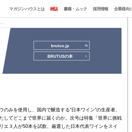
マガジンハウスとは
雑誌
書籍・ムック
採用情報
企業様向
2 …
brutus.jp
BRUTUSの本
ウのみを使用し、国内で醸造する“日本ワイン”の生産者、
たしてどこまで世界に届くのか。次号は特集「世界に挑戦
リエ３人が50本を試飲、厳選した日本代表ワインをスイ