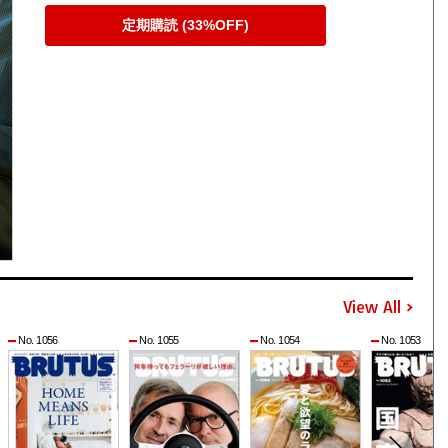
定期購読 (33%OFF)
View All
No. 1056
No. 1055
No. 1054
No. 1053