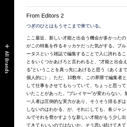
From Editors 2
つぎのひとはもうそこまで来ている。
ここ最近、新しい才能と出会う機会が多かったの
のひと論。アメリカの新しい文化様式を読み解い
がこの特集を作るキッカケだった気がする。ブル
た『ヒップな生活革命』の著者、佐久間裕美子さ
ータスという雑誌で編集することで人に誇れるこ
んが紹介するフューチュロロジー（未来学）のス
とをいくつかあげろと言われると、“才能と出会
ターたち。ファッション、音楽、アート、ビジ
る”ということを真っ先にあげると思う（あくま
ス、建築、演劇、…、26ジャンルのカテゴリ
個人的に）。ただ、10数年、この界隈で編集者と
の“つぎのひと”が次々と紹介される間で発せられた
して仕事をさせてもらっていて、ちょっと思って
彼らの思いや考えから、その答えが垣間見られ
いたことがあった。“プレイヤー”が変わらない。
る。つぎのひとはもうそこまで来ている。そう
一人者は圧倒的な実力があり、そうそう揺るぎは
感できただけでも、自分にとっては満足な一冊と
しないのはわかる、が、それにしても、各ジャン
ルでそれを脅かすような新しい才能がもう少し出
てきてもいいのではないか。そう思い続けてきて