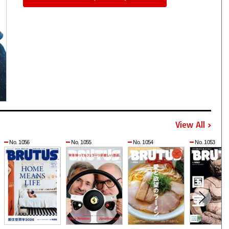
View All
No. 1056
No. 1055
No. 1054
No. 1053