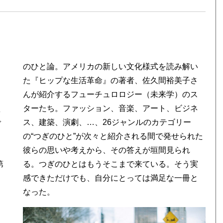
え
ネ
で
ー
第
実
なった。