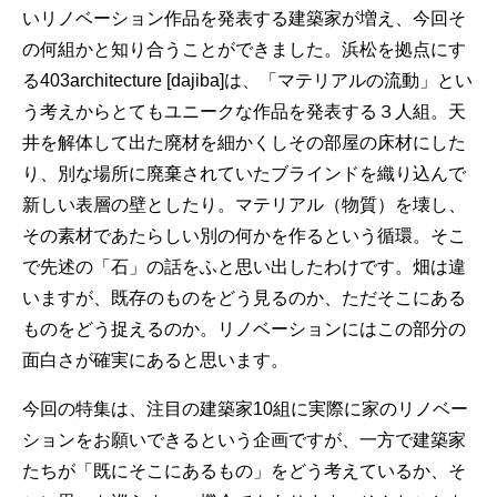
いリノベーション作品を発表する建築家が増え、今回そ
の何組かと知り合うことができました。浜松を拠点にす
る403architecture [dajiba]は、「マテリアルの流動」とい
う考えからとてもユニークな作品を発表する３人組。天
井を解体して出た廃材を細かくしその部屋の床材にした
り、別な場所に廃棄されていたブラインドを織り込んで
新しい表層の壁としたり。マテリアル（物質）を壊し、
その素材であたらしい別の何かを作るという循環。そこ
で先述の「石」の話をふと思い出したわけです。畑は違
いますが、既存のものをどう見るのか、ただそこにある
ものをどう捉えるのか。リノベーションにはこの部分の
面白さが確実にあると思います。
今回の特集は、注目の建築家10組に実際に家のリノベー
ションをお願いできるという企画ですが、一方で建築家
たちが「既にそこにあるもの」をどう考えているか、そ