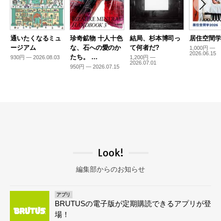
通いたくなるミュ
珍奇鉱物 十人十色
結局、杉本博司っ
居住空間学2
ージアム
な、石への愛のか
て何者だ?
1,000円 —
2026.06.15
たち。 …
930円 — 2026.08.03
1,200円 —
2026.07.01
950円 — 2026.07.15
Look!
編集部からのお知らせ
アプリ
BRUTUSの電子版が定期購読できるアプリが登
場！