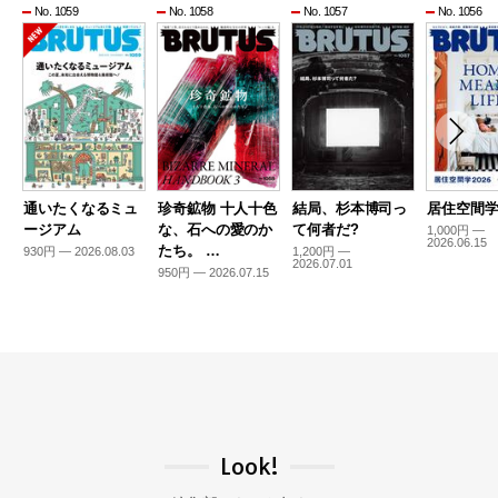
No. 1059
No. 1058
No. 1057
No. 1056
通いたくなるミュ
珍奇鉱物 十人十色
結局、杉本博司っ
居住空間学2
ージアム
な、石への愛のか
て何者だ?
1,000円 —
2026.06.15
たち。 …
930円 — 2026.08.03
1,200円 —
2026.07.01
950円 — 2026.07.15
Look!