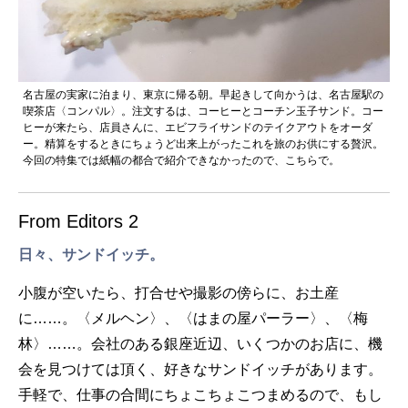
名古屋の実家に泊まり、東京に帰る朝。早起きして向かうは、名古屋駅の
喫茶店〈コンパル〉。注文するは、コーヒーとコーチン玉子サンド。コー
ヒーが来たら、店員さんに、エビフライサンドのテイクアウトをオーダ
ー。精算をするときにちょうど出来上がったこれを旅のお供にする贅沢。
今回の特集では紙幅の都合で紹介できなかったので、こちらで。
From Editors 2
日々、サンドイッチ。
小腹が空いたら、打合せや撮影の傍らに、お土産
に……。〈メルヘン〉、〈はまの屋パーラー〉、〈梅
林〉……。会社のある銀座近辺、いくつかのお店に、機
会を見つけては頂く、好きなサンドイッチがあります。
手軽で、仕事の合間にちょこちょこつまめるので、もし