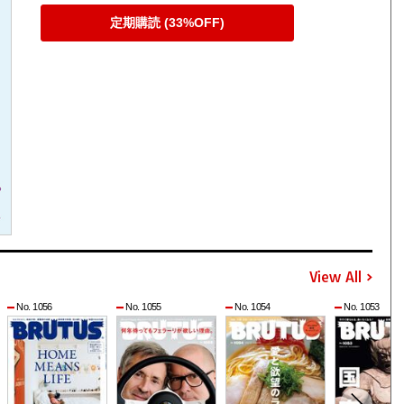
定期購読 (33%OFF)
View All
No. 1056
No. 1055
No. 1054
No. 1053