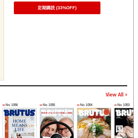
定期購読 (33%OFF)
View All
No. 1056
No. 1055
No. 1054
No. 1053