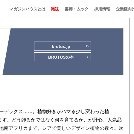
マガジンハウスとは
雑誌
書籍・ムック
採用情報
企業様向
2 …
brutus.jp
BRUTUSの本
ーデックス……。植物好きがハマる少し変わった植
ります。どう飾るかではなく何を育てるか、が肝心。人気品
地南アフリカまで。レアで美しいデザイン植物の数々。次