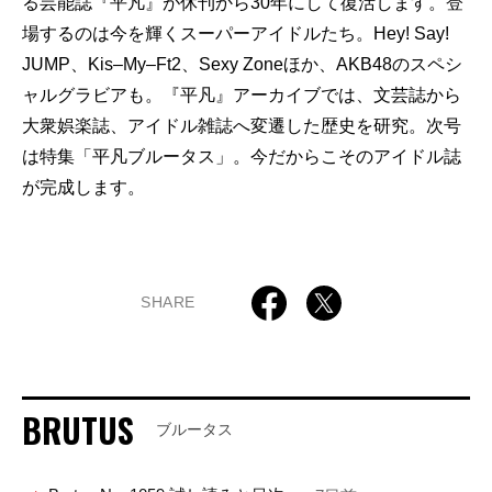
る芸能誌『平凡』が休刊から30年にして復活します。登
場するのは今を輝くスーパーアイドルたち。Hey! Say!
JUMP、Kis‒My‒Ft2、Sexy Zoneほか、AKB48のスペシ
ャルグラビアも。『平凡』アーカイブでは、文芸誌から
大衆娯楽誌、アイドル雑誌へ変遷した歴史を研究。次号
は特集「平凡ブルータス」。今だからこそのアイドル誌
が完成します。
SHARE
BRUTUS
ブルータス