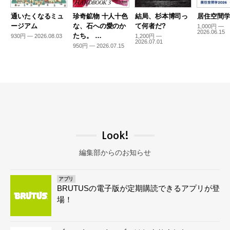
通いたくなるミュ
珍奇鉱物 十人十色
結局、杉本博司っ
居住空間学2
ージアム
な、石への愛のか
て何者だ?
1,000円 —
2026.06.15
たち。 …
930円 — 2026.08.03
1,200円 —
2026.07.01
950円 — 2026.07.15
Look!
編集部からのお知らせ
アプリ
BRUTUSの電子版が定期購読できるアプリが登
場！