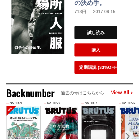
の決め手。
713円 — 2017.09.15
試し読み
購入
定期購読 (33%OFF)
Backnumber
View All
過去の号はこちらから
No. 1059
No. 1058
No. 1057
No. 1056