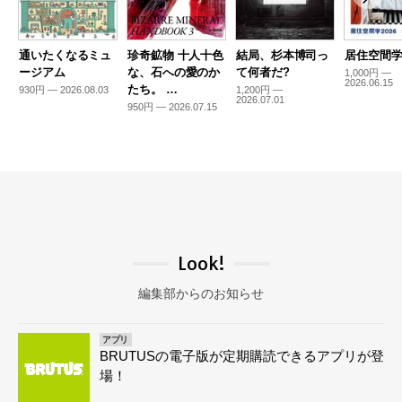
通いたくなるミュ
珍奇鉱物 十人十色
結局、杉本博司っ
居住空間学2
ージアム
な、石への愛のか
て何者だ?
1,000円 —
2026.06.15
たち。 …
930円 — 2026.08.03
1,200円 —
2026.07.01
950円 — 2026.07.15
Look!
編集部からのお知らせ
アプリ
BRUTUSの電子版が定期購読できるアプリが登
場！