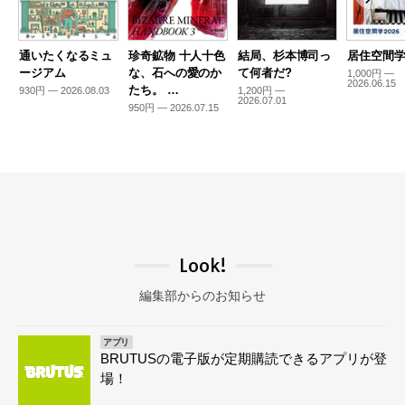
通いたくなるミュ
珍奇鉱物 十人十色
結局、杉本博司っ
居住空間学2
ージアム
な、石への愛のか
て何者だ?
1,000円 —
2026.06.15
たち。 …
930円 — 2026.08.03
1,200円 —
2026.07.01
950円 — 2026.07.15
Look!
編集部からのお知らせ
アプリ
BRUTUSの電子版が定期購読できるアプリが登
場！