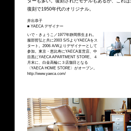
ターも多い。復刻されたモデルもあるが、これは
復刻で1950年代のオリジナル。
井出恭子
■ YAECA デザイナー
いで・きょうこ／1977年静岡県生まれ。
服部哲弘と共に2003 S/SよりYAECAをス
タート。2006 A/Wよりデザイナーとして
参加。東京・恵比寿にYAECA直営店、中
目黒にYAECA APARTMENT STORE、４
月末に、白金高輪に３店舗目となる
〈YAECA HOME STORE〉がオープン。
http://www.yaeca.com/