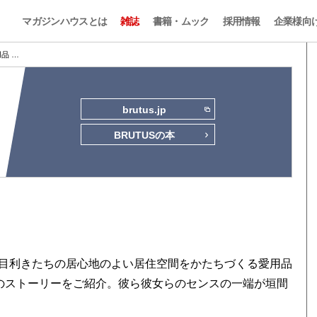
マガジンハウスとは
雑誌
書籍・ムック
採用情報
企業様向
愛用品 …
brutus.jp
BRUTUSの本
目利きたちの居心地のよい居住空間をかたちづくる愛用品
そのストーリーをご紹介。彼ら彼女らのセンスの一端が垣間