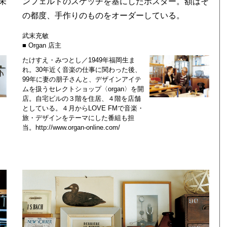
未
ンフェルドのスケッチを基にしたポスター。額はそ
の都度、手作りのものをオーダーしている。
武末充敏
■ Organ 店主
たけすえ・みつとし／1949年福岡生ま
れ。30年近く音楽の仕事に関わった後、
99年に妻の朋子さんと、デザインアイテ
ムを扱うセレクトショップ〈organ〉を開
店。自宅ビルの３階を住居、４階を店舗
としている。４月からLOVE FMで音楽・
旅・デザインをテーマにした番組も担
当。
http://www.organ-online.com/