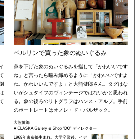
ベルリンで買った象のぬいぐるみ
イ
鼻を下げた象のぬいぐるみを指して「かわいいです
て
ね」と言ったら嚙み締めるように「かわいいですよ
倒
ね、かわいいんですよ」と大熊健郎さん。タグはな
は
いがシュタイフのヴィンテージではないかと思われ
て
る。象の後ろのリトグラフはハンス・アルプ。手前
のポートレートはオノレ・ド・バルザック。
大熊健郎
■ CLASKA Gallery & Shop “DO” ディレクター
1969年東京都生まれ。大学卒業後、イデ