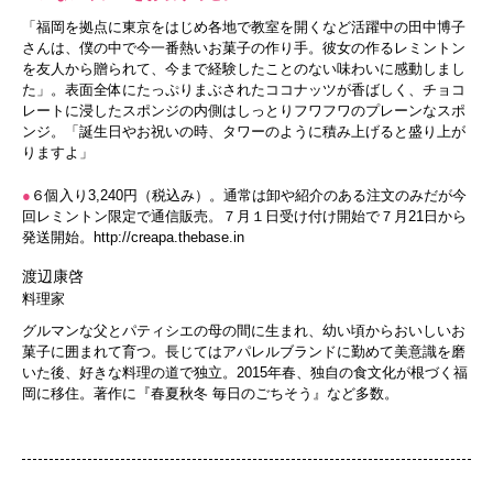
「福岡を拠点に東京をはじめ各地で教室を開くなど活躍中の田中博子
さんは、僕の中で今一番熱いお菓子の作り手。彼女の作るレミントン
を友人から贈られて、今まで経験したことのない味わいに感動しまし
た」。表面全体にたっぷりまぶされたココナッツが香ばしく、チョコ
レートに浸したスポンジの内側はしっとりフワフワのプレーンなスポ
ンジ。「誕生日やお祝いの時、タワーのように積み上げると盛り上が
りますよ」
●
６個入り3,240円（税込み）。通常は卸や紹介のある注文のみだが今
回レミントン限定で通信販売。７月１日受け付け開始で７月21日から
発送開始。
http://creapa.thebase.in
渡辺康啓
料理家
グルマンな父とパティシエの母の間に生まれ、幼い頃からおいしいお
菓子に囲まれて育つ。長じてはアパレルブランドに勤めて美意識を磨
いた後、好きな料理の道で独立。2015年春、独自の食文化が根づく福
岡に移住。著作に『春夏秋冬 毎日のごちそう』など多数。