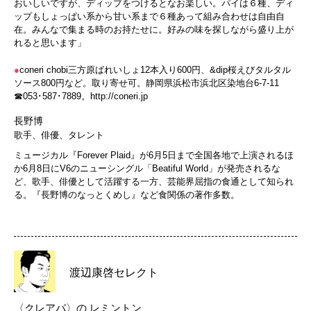
おいしいですが、ディップをつけるとなお楽しい。パイは６種、ディ
ップもしょっぱい系から甘い系まで６種あって組み合わせは自由自
在。みんなで集まる時のお持たせに。好みの味を探しながら盛り上が
れると思います」
●
coneri chobi三方原ばれいしょ12本入り600円、&dip桜えびタルタル
ソース800円など。取り寄せ可。静岡県浜松市浜北区染地台6-7-11
☎053･587･7889。
http://coneri.jp
長野博
歌手、俳優、タレント
ミュージカル『Forever Plaid』が6月5日まで全国各地で上演されるほ
か6月8日にV6のニューシングル「Beatiful World」が発売されるな
ど、歌手、俳優として活躍する一方、芸能界屈指の食通として知られ
る。『長野博のなっとくめし』など食関係の著作多数。
渡辺康啓セレクト
〈クレアパ〉の
レミントン