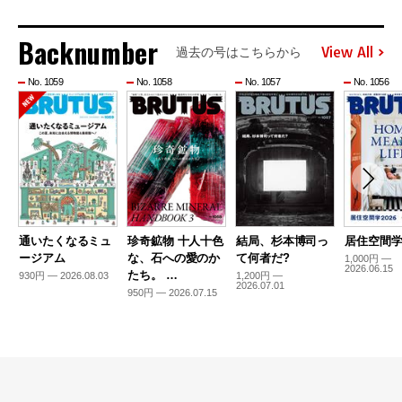
Backnumber
View All
過去の号はこちらから
No. 1059
No. 1058
No. 1057
No. 1056
通いたくなるミュ
珍奇鉱物 十人十色
結局、杉本博司っ
居住空間学2
ージアム
な、石への愛のか
て何者だ?
1,000円 —
2026.06.15
たち。 …
930円 — 2026.08.03
1,200円 —
2026.07.01
950円 — 2026.07.15