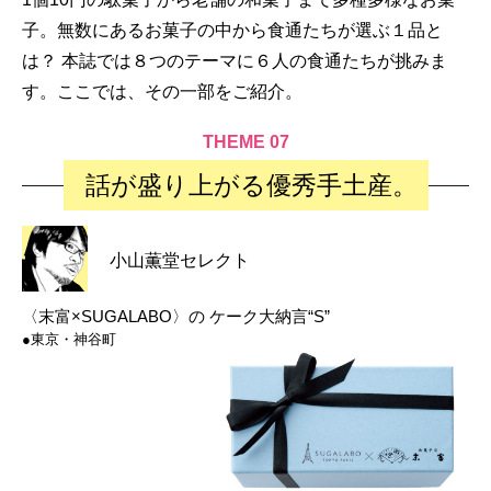
子。無数にあるお菓子の中から食通たちが選ぶ１品と
は？ 本誌では８つのテーマに６人の食通たちが挑みま
す。ここでは、その一部をご紹介。
THEME 07
話が盛り上がる優秀手土産。
小山薫堂セレクト
〈末富×SUGALABO〉の
ケーク大納言“S”
●東京・神谷町