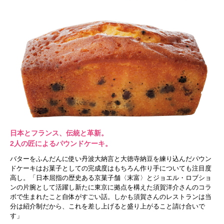
日本とフランス、伝統と革新。
2人の匠によるパウンドケーキ。
バターをふんだんに使い丹波大納言と大徳寺納豆を練り込んだパウン
ドケーキはお菓子としての完成度はもちろん作り手についても注目度
高し。「日本屈指の歴史ある京菓子舗〈末富〉とジョエル・ロブショ
ンの片腕として活躍し新たに東京に拠点を構えた須賀洋介さんのコラ
ボで生まれたこと自体がすごい話。しかも須賀さんのレストランは当
分は紹介制だから、これを差し上げると盛り上がること請け合いで
す」