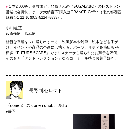
●
１本2,000円。個数限定。須賀さんの〈SUGALABO〉のレストラン
営業は会員制。ケーク大納言“S”購入はORANGE Coffee（東京都港区
麻布台1-11-10☎03･5114･5533）。
小山薫堂
放送作家、脚本家
斬新な番組を世に送り出す一方、映画脚本や随筆、絵本なども手が
け、イベントや商品の企画にも携わる。パーソナリティを務めるFM
横浜『FUTURE SCAPE』ではリスナーから送られたお菓子を評価。
その名も「クンドセレクション」なるコーナーを持つお菓子好き。
長野 博セレクト
〈coneri〉の
coneri chobi、&dip
●静岡