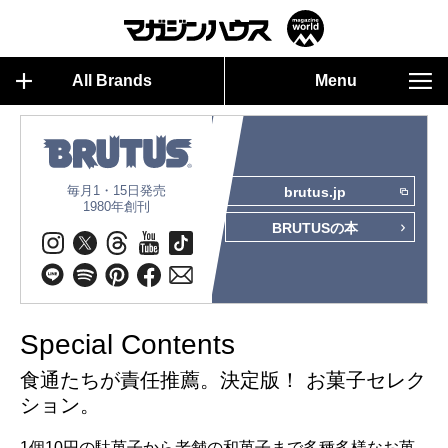
All Brands
Menu
毎月1・15日発売
brutus.jp
1980年創刊
BRUTUSの本
Special Contents
食通たちが責任推薦。決定版！ お菓子セレク
ション。
1個10円の駄菓子から老舗の和菓子まで多種多様なお菓