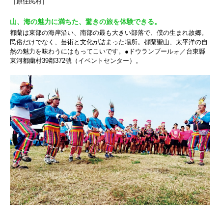
［原住民村］
山、海の魅力に満ちた、驚きの旅を体験できる。
都蘭は東部の海岸沿い、南部の最も大きい部落で、僕の生まれ故郷。
民俗だけでなく、芸術と文化が詰まった場所。都蘭聖山、太平洋の自
然の魅力を味わうにはもってこいです。●ドウランブールォ／台東縣
東河都蘭村39鄰372號（イベントセンター）。