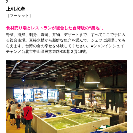
2.
上引水產
［マーケット］
食材売り場とレストランが複合した台湾版の“築地”。
野菜、海鮮、刺身、寿司、丼物、デザートまで、すべてここで手に入
る複合市場。直接水槽から新鮮な魚介を選んで、シェフに調理しても
らえます。台湾の食の幸せを体験してください。●シャンインシュイ
チャン／台北市中山區民族東路410巷２弄18號。