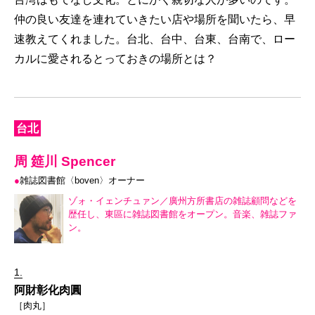
仲の良い友達を連れていきたい店や場所を聞いたら、早
速教えてくれました。台北、台中、台東、台南で、ロー
カルに愛されるとっておきの場所とは？
台北
周 筵川 Spencer
●
雑誌図書館〈boven〉オーナー
ゾォ・イェンチュァン／廣州方所書店の雑誌顧問などを
歴任し、東區に雑誌図書館をオープン。音楽、雑誌ファ
ン。
1.
阿財彰化肉圓
［肉丸］