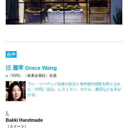
台中
汪 麗琴 Grace Wang
●
〈VVG〉〈未来企画社〉社長
ワン・リーチン／自身の生活と海外旅行経験を取り入れ
た〈VVG〉設立。レストラン、ホテル、書店などを手が
ける。
1.
Bakki Handmade
［スイーツ］