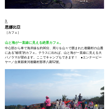
3.
恩娜比亞
［カフェ］
山と海が一直線に見える絶景カフェ。
中心部から車で海岸線を約90分、周りを山々で囲まれた都蘭村の山麓
にある“秘境”的カフェ。テラスに出れば、山と海が一直線に見える大
パノラマが望めます。ここでキャンプもできます！ ●エンナービー
ヤー／台東縣東河都蘭村那界八鄰52號。