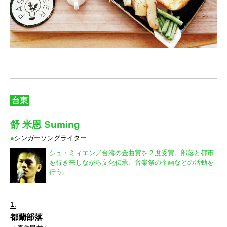
台東
舒 米恩 Suming
●
シンガーソングライター
シュ・ミィエン／台湾の金曲賞を２度受賞。部落と都市
を行き来しながら文化伝承、音楽祭の企画などの活動を
行う。
1.
都蘭部落