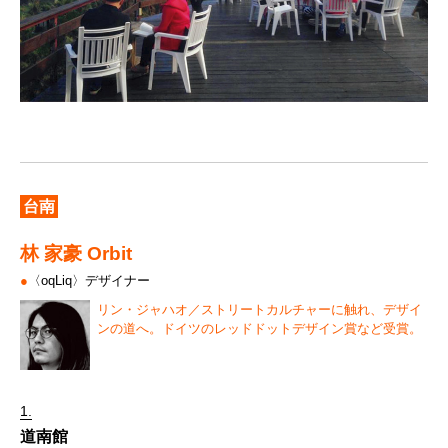
台南
林 家豪 Orbit
●
〈oqLiq〉デザイナー
リン・ジャハオ／ストリートカルチャーに触れ、デザイ
ンの道へ。ドイツのレッドドットデザイン賞など受賞。
1.
道南館