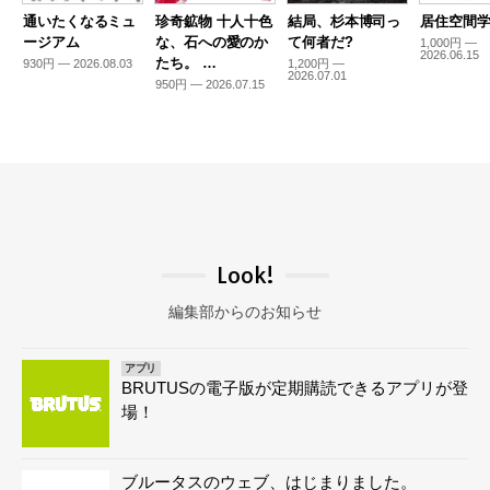
通いたくなるミュ
珍奇鉱物 十人十色
結局、杉本博司っ
居住空間学2
ージアム
な、石への愛のか
て何者だ?
1,000円 —
2026.06.15
たち。 …
930円 — 2026.08.03
1,200円 —
2026.07.01
950円 — 2026.07.15
Look!
編集部からのお知らせ
アプリ
BRUTUSの電子版が定期購読できるアプリが登
場！
ブルータスのウェブ、はじまりました。