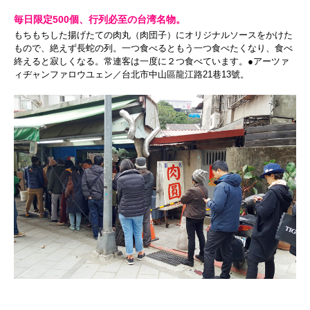
毎日限定500個、行列必至の台湾名物。
もちもちした揚げたての肉丸（肉団子）にオリジナルソースをかけた
もので、絶えず長蛇の列。一つ食べるともう一つ食べたくなり、食べ
終えると寂しくなる。常連客は一度に２つ食べています。●アーツァ
ィヂャンファロウユェン／台北市中山區龍江路21巷13號。