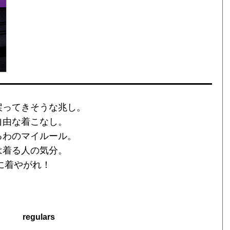
戻ってきそうな兆し。
自由な着こなし。
るわのマイルール。
は着る人の気分。
に着やがれ！
regulars