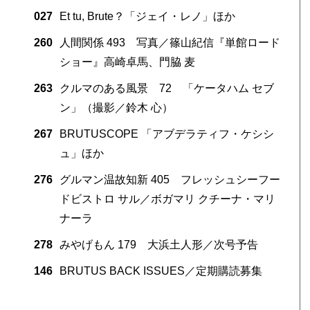
027
Et tu, Brute？「ジェイ・レノ」ほか
260
人間関係 493 写真／篠山紀信『単館ロード
ショー』高崎卓馬、門脇 麦
263
クルマのある風景 72 「ケータハム セブ
ン」（撮影／鈴木 心）
267
BRUTUSCOPE 「アブデラティフ・ケシシ
ュ」ほか
276
グルマン温故知新 405 フレッシュシーフー
ドビストロ サル／ボガマリ クチーナ・マリ
ナーラ
278
みやげもん 179 大浜土人形／次号予告
146
BRUTUS BACK ISSUES／定期購読募集