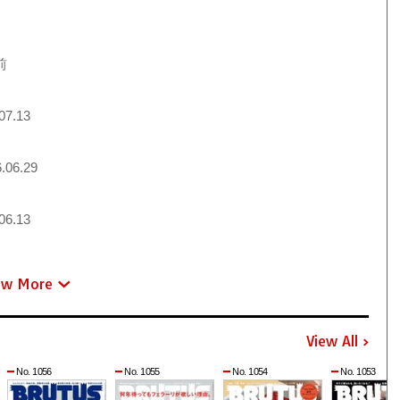
前
07.13
.06.29
06.13
ew More
View All
No. 1056
No. 1055
No. 1054
No. 1053