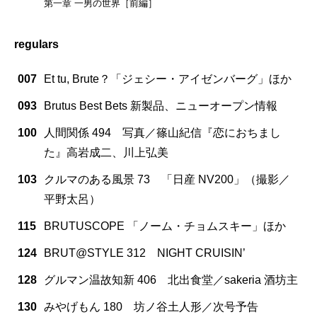
第一章 一男の世界［前編］
regulars
007
Et tu, Brute？「ジェシー・アイゼンバーグ」ほか
093
Brutus Best Bets 新製品、ニューオープン情報
100
人間関係 494 写真／篠山紀信『恋におちまし
た』高岩成二、川上弘美
103
クルマのある風景 73 「日産 NV200」（撮影／
平野太呂）
115
BRUTUSCOPE 「ノーム・チョムスキー」ほか
124
BRUT@STYLE 312 NIGHT CRUISIN’
128
グルマン温故知新 406 北出食堂／sakeria 酒坊主
130
みやげもん 180 坊ノ谷土人形／次号予告