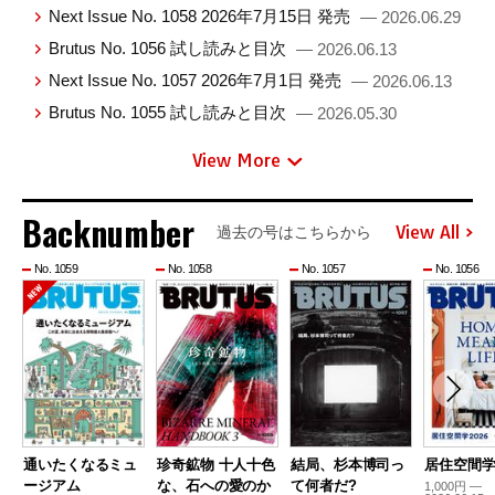
Next Issue No. 1058 2026年7月15日 発売
— 2026.06.29
Brutus No. 1056 試し読みと目次
— 2026.06.13
Next Issue No. 1057 2026年7月1日 発売
— 2026.06.13
Brutus No. 1055 試し読みと目次
— 2026.05.30
View More
Backnumber
View All
過去の号はこちらから
No. 1059
No. 1058
No. 1057
No. 1056
通いたくなるミュ
珍奇鉱物 十人十色
結局、杉本博司っ
居住空間学2
ージアム
な、石への愛のか
て何者だ?
1,000円 —