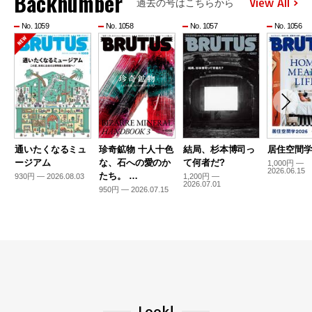
Backnumber
View All
過去の号はこちらから
No. 1059
No. 1058
No. 1057
No. 1056
通いたくなるミュ
珍奇鉱物 十人十色
結局、杉本博司っ
居住空間学2
ージアム
な、石への愛のか
て何者だ?
1,000円 —
2026.06.15
たち。 …
930円 — 2026.08.03
1,200円 —
2026.07.01
950円 — 2026.07.15
Look!