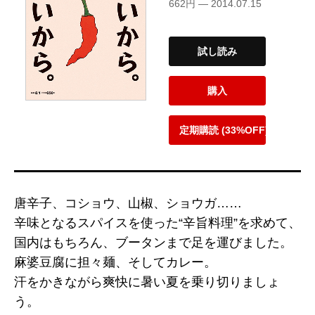
662円 — 2014.07.15
試し読み
購入
定期購読 (33%OFF)
唐辛子、コショウ、山椒、ショウガ……
辛味となるスパイスを使った“辛旨料理”を求めて、
国内はもちろん、ブータンまで足を運びました。
麻婆豆腐に担々麺、そしてカレー。
汗をかきながら爽快に暑い夏を乗り切りましょ
う。