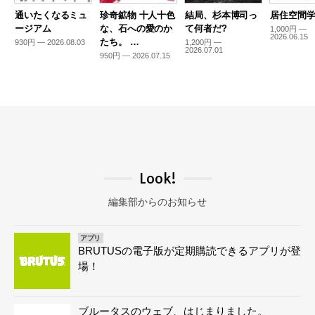
通いたくなるミュ
珍奇鉱物 十人十色
結局、杉本博司っ
居住空間学2
ージアム
な、石への愛のか
て何者だ?
1,000円 —
2026.06.15
たち。 …
930円 — 2026.08.03
1,200円 —
2026.07.01
950円 — 2026.07.15
Look!
編集部からのお知らせ
アプリ
BRUTUSの電子版が定期購読できるアプリが登
場！
ブルータスのウェブ、はじまりました。