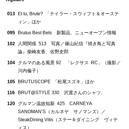
013
Et tu, Brute? 「テイラー・スウィフト＆オーステ
ィン」ほか
095
Brutus Best Bets 新製品、ニューオープン情報
102
人間関係 513 写真／篠山紀信『焼き鳥と写真
論』柴崎友香、佐野史郎
104
クルマのある風景 92 「レクサス RC」（撮影／
川内倫子）
105
BRUTUSCOPE 「松尾スズキ」ほか
116
BRUT@STYLE 330 沢渡さんのシャツ。
120
グルマン温故知新 425 CARNEYA
SANOMAN’S（カルネヤ サノマンズ）／
SteakDining Vitis（ステーキダイニング ヴィテ
ィス）