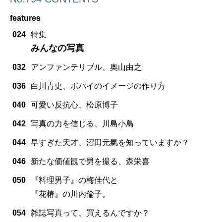
features
024
特集
みんなの写真
032
アンファンテリブル、奥山由之
036
白川青史、ポパイのイメージの作り方
040
可愛い反抗心、松原博子
042
写真の力を信じる、川島小鳥
044
早すぎた天才、沼田元氣を知っていますか？
046
新たな価値観で男を撮る、森栄喜
050
『料理男子』の梅佳代と
『花椿』の川内倫子。
054
雑誌写真って、買えるんですか？