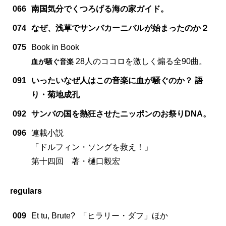
066
南国気分でくつろげる海の家ガイド。
074
なぜ、浅草でサンバカーニバルが始まったのか２
075
Book in Book
28人のココロを激しく煽る全90曲。
血が騒ぐ音楽
091
いったいなぜ人はこの音楽に血が騒ぐのか？ 語
り・菊地成孔
092
サンバの国を熱狂させたニッポンのお祭りDNA。
096
連載小説
「ドルフィン・ソングを救え！」
第十四回 著・樋口毅宏
regulars
009
Et tu, Brute? 「ヒラリー・ダフ」ほか