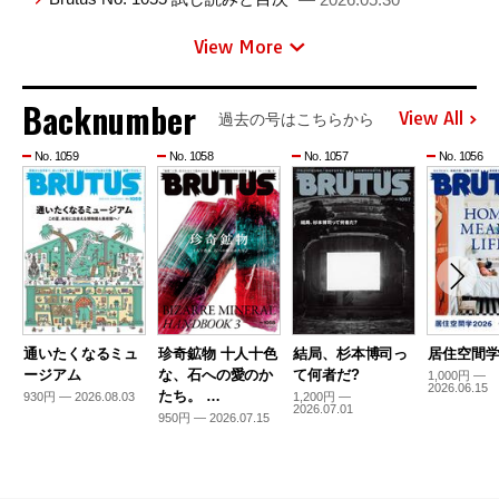
View More
Backnumber
View All
過去の号はこちらから
No. 1059
No. 1058
No. 1057
No. 1056
通いたくなるミュ
珍奇鉱物 十人十色
結局、杉本博司っ
居住空間学2
ージアム
な、石への愛のか
て何者だ?
1,000円 —
2026.06.15
たち。 …
930円 — 2026.08.03
1,200円 —
2026.07.01
950円 — 2026.07.15