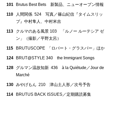
101
Brutus Best Bets 新製品、ニューオープン情報
110
人間関係 524 写真／篠山紀信『タイムスリッ
プ』中村隼人、中村米吉
113
クルマのある風景 103 「ルノー ルーテシア ゼ
ン」（撮影／平野太呂）
115
BRUTUSCOPE 「ロバート・グラスパー」ほか
124
BRUT@STYLE 340 the Immigrant Songs
128
グルマン温故知新 436 à la Quiétude／Jour de
Marché
130
みやげもん 210 津山土人形／次号予告
114
BRUTUS BACK ISSUES／定期購読募集