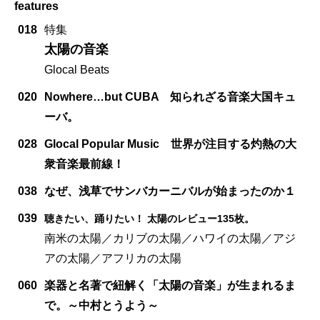
features
018
特集
太陽の音楽
Glocal Beats
020
Nowhere…but CUBA 知られざる音楽大国キュ
ーバ。
028
Glocal Popular Music 世界が注目する灼熱の大
衆音楽最前線！
038
なぜ、浅草でサンバカーニバルが始まったのか１
039
聴きたい、踊りたい！ 太陽のレビュー135枚。
南米の太陽／カリブの太陽／ハワイの太陽／アジ
アの太陽／アフリカの太陽
060
楽器と名著で紐解く「太陽の音楽」が生まれるま
で。～中村とうよう～