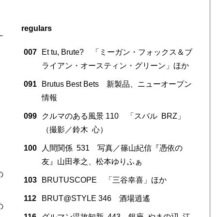
regulars
ナ
007
Et tu, Brute? 「ミーガン・フォックス＆ブ
ライアン・オースティン・グリーン」ほか
091
Brutus Best Bets 新製品、ニューオープン
情報
099
クルマのある風景 110 「スバル BRZ」
（撮影／鈴木 心）
100
人間関係 531 写真／篠山紀信『憑依の
。
友』山田孝之、松本ゆりふぁ
の
103
BRUTUSCOPE 「三谷幸喜」ほか
112
BRUT@STYLE 346 酒場逍遙
の
116
グルマン温故知新 443 銀座 やまの辺 江