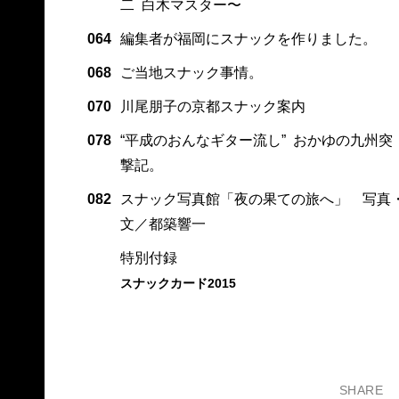
二 白木マスター〜
064
編集者が福岡にスナックを作りました。
068
ご当地スナック事情。
070
川尾朋子の京都スナック案内
078
“平成のおんなギター流し” おかゆの九州突
撃記。
082
スナック写真館「夜の果ての旅へ」 写真
文／都築響一
特別付録
スナックカード2015
SHARE