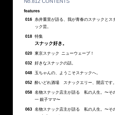
No.812 CONTENTS
features
016
糸井重里が語る、我が青春のスナックとス
ック芸。
018
特集
スナック好き。
020
東京スナック ニューウェーブ！
032
好きなスナックの話。
048
玉ちゃんの、ようこそスナックへ。
052
酔いどれ酒場 スナックエリー、開店です
058
名物スナック店主が語る 私の人生。〜そ
一 銀子ママ〜
063
名物スナック店主が語る 私の人生。〜そ