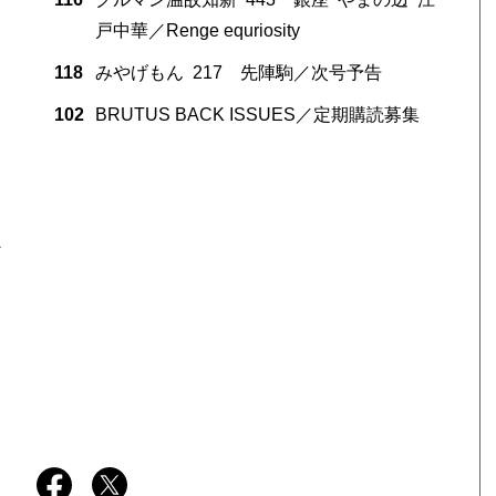
戸中華／Renge equriosity
118
みやげもん 217 先陣駒／次号予告
102
BRUTUS BACK ISSUES／定期購読募集
・